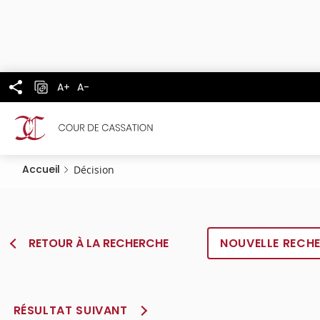
Panneau de gestion des cookies
Aller
au
contenu
principal
A+
A-
Accueil
Décision
RETOUR À LA RECHERCHE
NOUVELLE RECH
RÉSULTAT SUIVANT