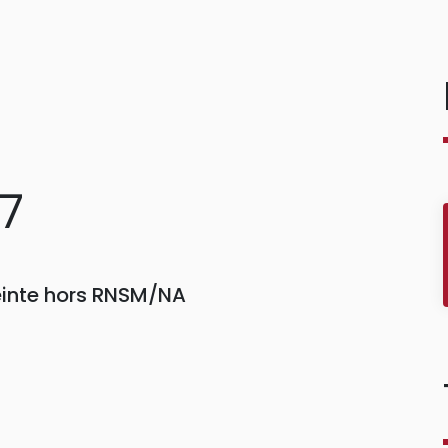
47
reinte hors RNSM/NA