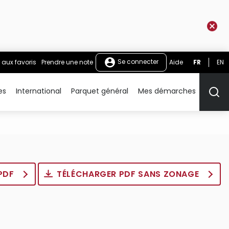
Se connecter
 aux favoris
Prendre une note
Aide
FR
EN
es
International
Parquet général
Mes démarches
Rech
 PDF
TÉLÉCHARGER PDF SANS ZONAGE