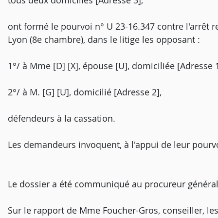
tous deux domiciliés [Adresse 3],
ont formé le pourvoi n° U 23-16.347 contre l'arrêt 
Lyon (8e chambre), dans le litige les opposant :
1°/ à Mme [D] [X], épouse [U], domiciliée [Adresse 1
2°/ à M. [G] [U], domicilié [Adresse 2],
défendeurs à la cassation.
Les demandeurs invoquent, à l'appui de leur pourv
Le dossier a été communiqué au procureur général
Sur le rapport de Mme Foucher-Gros, conseiller, les