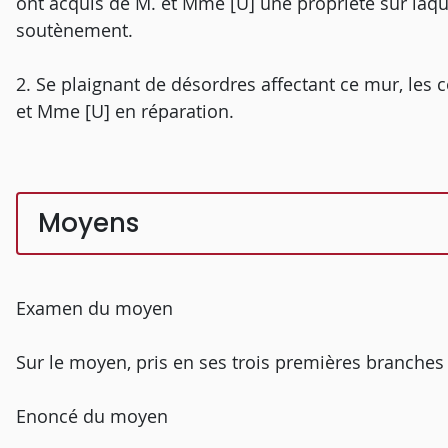
ont acquis de M. et Mme [U] une propriété sur laque
soutènement.
2. Se plaignant de désordres affectant ce mur, les co
et Mme [U] en réparation.
Moyens
Examen du moyen
Sur le moyen, pris en ses trois premières branches
Enoncé du moyen