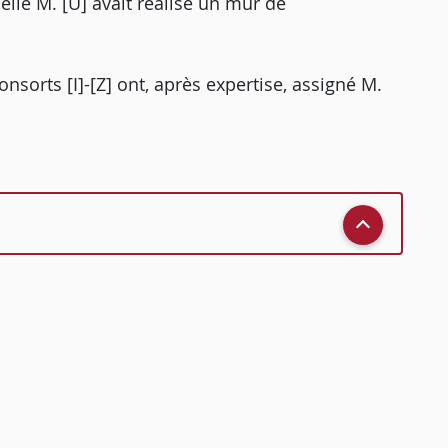
lle M. [U] avait réalisé un mur de
nsorts [I]-[Z] ont, après expertise, assigné M.