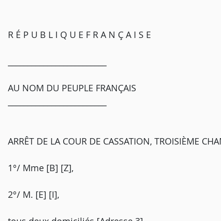
R É P U B L I Q U E F R A N Ç A I S E
_________________________
AU NOM DU PEUPLE FRANÇAIS
_________________________
ARRÊT DE LA COUR DE CASSATION, TROISIÈME CHAM
1°/ Mme [B] [Z],
2°/ M. [E] [I],