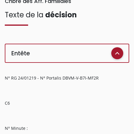
Chbre des Aff. Familiales
Texte de la
décision
Entête
N° RG 24/01219 - N° Portalis DBVM-V-B7I-MF2R
C6
N° Minute :