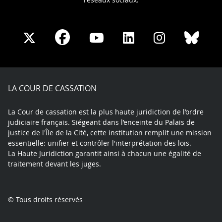
Share
Share
Share
Share
Sha
Share
on
on
on
on
on
on
Facebook
X
Youtube
LinkedIn
Instagram
Blue
play
LA COUR DE CASSATION
La Cour de cassation est la plus haute juridiction de l’ordre
judiciaire français. Siégeant dans l’enceinte du Palais de
justice de l'Île de la Cité, cette institution remplit une mission
essentielle: unifier et contrôler l'interprétation des lois.
La Haute Juridiction garantit ainsi à chacun une égalité de
traitement devant les juges.
© Tous droits réservés