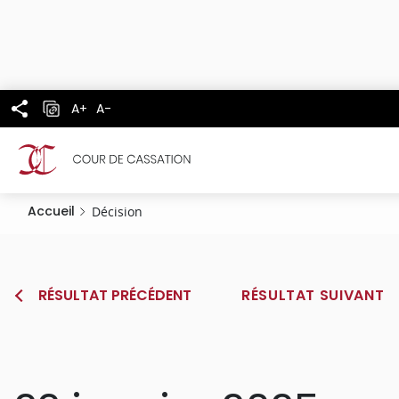
Panneau de gestion des cookies
Aller
au
contenu
principal
A+
A-
Accueil
Décision
RÉSULTAT PRÉCÉDENT
RÉSULTAT SUIVANT