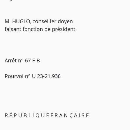
M. HUGLO, conseiller doyen
faisant fonction de président
Arrêt n° 67 F-B
Pourvoi n° U 23-21.936
R É P U B L I Q U E F R A N Ç A I S E