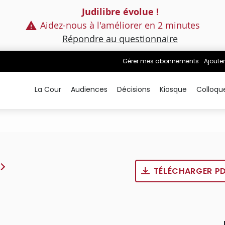
Judilibre évolue !
Aidez-nous à l'améliorer en 2 minutes
Répondre au questionnaire
Gérer mes abonnements
Ajouter
La Cour
Audiences
Décisions
Kiosque
Colloqu
TÉLÉCHARGER P