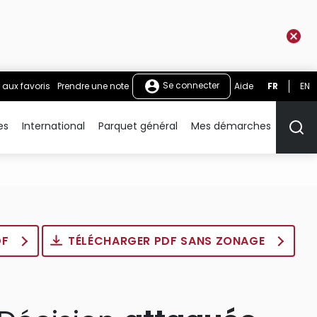
Se connecter
 aux favoris
Prendre une note
Aide
FR
EN
es
International
Parquet général
Mes démarches
Rech
DF
TÉLÉCHARGER PDF SANS ZONAGE