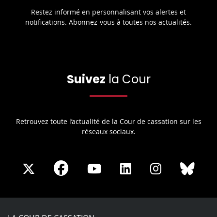
Restez informé en personnalisant vos alertes et
notifications. Abonnez-vous à toutes nos actualités.
Suivez
la Cour
Retrouvez toute l’actualité de la Cour de cassation sur les
réseaux sociaux.
Share
Share
Share
Share
Sha
Share
on
on
on
on
on
on
Facebook
X
Youtube
LinkedIn
Instagram
Blue
play