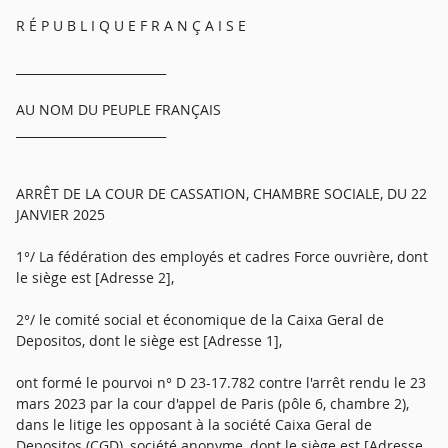
R É P U B L I Q U E F R A N Ç A I S E
_________________________
AU NOM DU PEUPLE FRANÇAIS
_________________________
ARRÊT DE LA COUR DE CASSATION, CHAMBRE SOCIALE, DU 22
JANVIER 2025
1°/ La fédération des employés et cadres Force ouvrière, dont
le siège est [Adresse 2],
2°/ le comité social et économique de la Caixa Geral de
Depositos, dont le siège est [Adresse 1],
ont formé le pourvoi n° D 23-17.782 contre l'arrêt rendu le 23
mars 2023 par la cour d'appel de Paris (pôle 6, chambre 2),
dans le litige les opposant à la société Caixa Geral de
Depositos (CGD), société anonyme, dont le siège est [Adresse