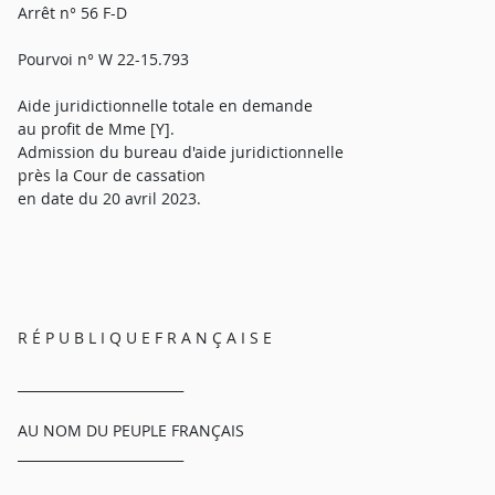
Arrêt n° 56 F-D
Pourvoi n° W 22-15.793
Aide juridictionnelle totale en demande
au profit de Mme [Y].
Admission du bureau d'aide juridictionnelle
près la Cour de cassation
en date du 20 avril 2023.
R É P U B L I Q U E F R A N Ç A I S E
_________________________
AU NOM DU PEUPLE FRANÇAIS
_________________________