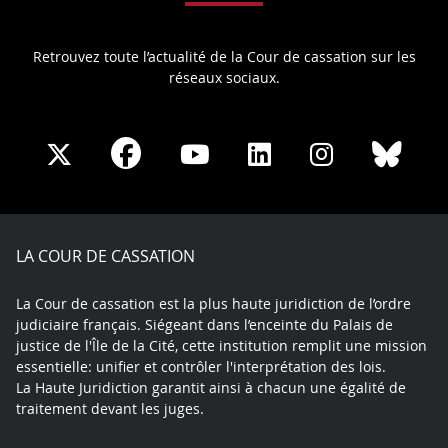
Retrouvez toute l’actualité de la Cour de cassation sur les
réseaux sociaux.
Share
Share
Share
Share
Sha
Share
on
on
on
on
on
on
Facebook
X
Youtube
LinkedIn
Instagram
Blue
play
LA COUR DE CASSATION
La Cour de cassation est la plus haute juridiction de l’ordre
judiciaire français. Siégeant dans l’enceinte du Palais de
justice de l'Île de la Cité, cette institution remplit une mission
essentielle: unifier et contrôler l'interprétation des lois.
La Haute Juridiction garantit ainsi à chacun une égalité de
traitement devant les juges.