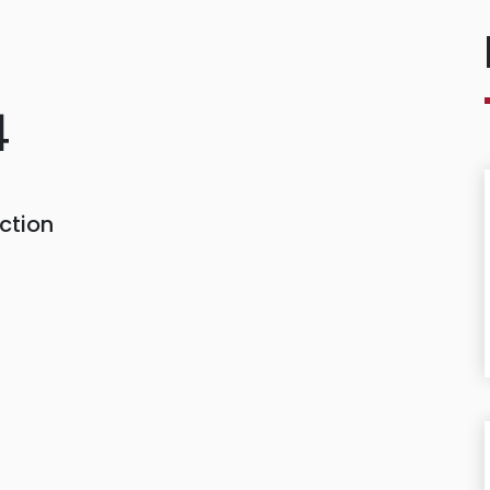
4
ction