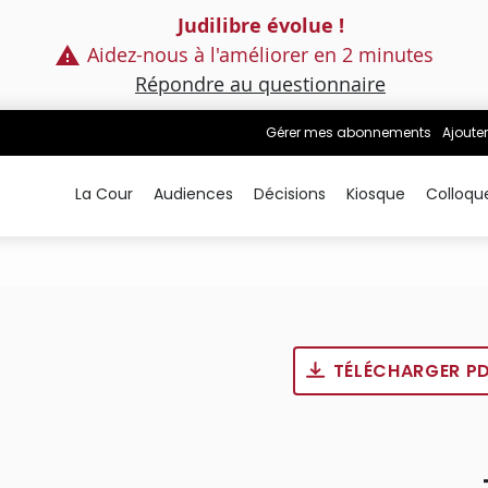
Judilibre évolue !
Aidez-nous à l'améliorer en 2 minutes
Répondre au questionnaire
Gérer mes abonnements
Ajouter
La Cour
Audiences
Décisions
Kiosque
Colloqu
TÉLÉCHARGER P