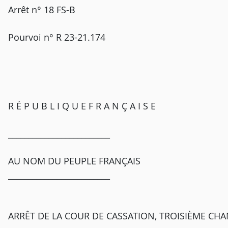
Arrêt n° 18 FS-B
Pourvoi n° R 23-21.174
R É P U B L I Q U E F R A N Ç A I S E
_________________________
AU NOM DU PEUPLE FRANÇAIS
_________________________
ARRÊT DE LA COUR DE CASSATION, TROISIÈME CHAM