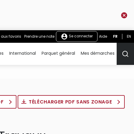
Se connecter
 aux favoris
Prendre une note
Aide
FR
EN
es
International
Parquet général
Mes démarches
Rech
DF
TÉLÉCHARGER PDF SANS ZONAGE