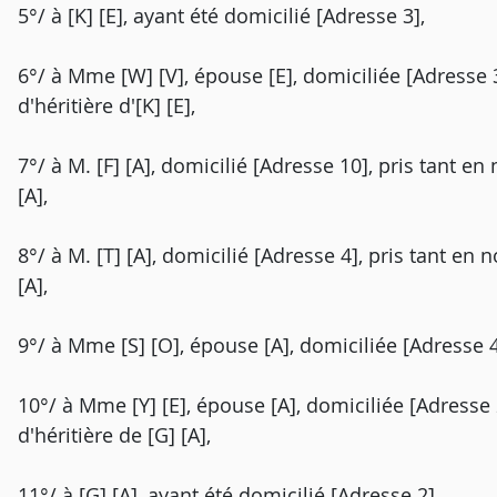
5°/ à [K] [E], ayant été domicilié [Adresse 3],
6°/ à Mme [W] [V], épouse [E], domiciliée [Adresse 
d'héritière d'[K] [E],
7°/ à M. [F] [A], domicilié [Adresse 10], pris tant e
[A],
8°/ à M. [T] [A], domicilié [Adresse 4], pris tant en
[A],
9°/ à Mme [S] [O], épouse [A], domiciliée [Adresse 4
10°/ à Mme [Y] [E], épouse [A], domiciliée [Adresse
d'héritière de [G] [A],
11°/ à [G] [A], ayant été domicilié [Adresse 2],