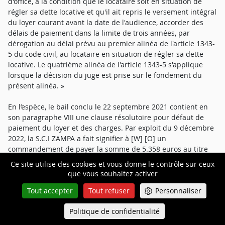
d'office, à la condition que le locataire soit en situation de
régler sa dette locative et qu'il ait repris le versement intégral
du loyer courant avant la date de l'audience, accorder des
délais de paiement dans la limite de trois années, par
dérogation au délai prévu au premier alinéa de l'article 1343-
5 du code civil, au locataire en situation de régler sa dette
locative. Le quatrième alinéa de l'article 1343-5 s'applique
lorsque la décision du juge est prise sur le fondement du
présent alinéa. »
En l’espèce, le bail conclu le 22 septembre 2021 contient en
son paragraphe VIII une clause résolutoire pour défaut de
paiement du loyer et des charges. Par exploit du 9 décembre
2022, la S.C.I ZAMPA a fait signifier à [W] [O] un
commandement de payer la somme de 5.358 euros au titre
des loyers et charges impayés au 2 décembre 2022,
Ce site utilise des cookies et vous donne le contrôle sur ceux
mensualité de décembre non comprise.
que vous souhaitez activer
Tout accepter
Tout refuser
Personnaliser
Au regard du décompte actualisé au mois d’octobre 2024
produit par la S.C.I ZAMPA, les causes du commandement de
Politique de confidentialité
Queue-Fair
payer n'ont pas été régularisées dans le délai de deux mois
Menu
prévu par la loi.