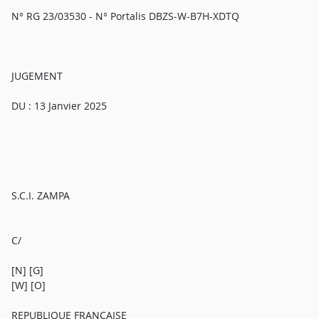
N° RG 23/03530 - N° Portalis DBZS-W-B7H-XDTQ
JUGEMENT
DU : 13 Janvier 2025
S.C.I. ZAMPA
C/
[N] [G]
[W] [O]
REPUBLIQUE FRANÇAISE