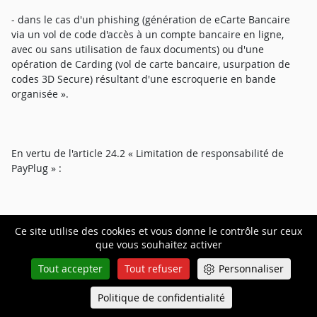
- dans le cas d'un phishing (génération de eCarte Bancaire
via un vol de code d'accès à un compte bancaire en ligne,
avec ou sans utilisation de faux documents) ou d'une
opération de Carding (vol de carte bancaire, usurpation de
codes 3D Secure) résultant d'une escroquerie en bande
organisée ».
En vertu de l'article 24.2 « Limitation de responsabilité de
PayPlug » :
« En tant que prestataire de services de paiement, PayPlug
Ce site utilise des cookies et vous donne le contrôle sur ceux
est responsable à l'égard de l'Acheteur et/ou du Client, selon
que vous souhaitez activer
les cas, en cas d'opération de paiement non autorisée ou
Tout accepter
Tout refuser
Personnaliser
d'opération de paiement mal exécutée dans les conditions
prévues aux articles L. 133-18 et suivants du Code monétaire
Politique de confidentialité
Queue-Fair
et financier. Toutefois, par dérogation aux dispositions de
Menu
l'article L. 133-24 du Code monétaire et financier, toute