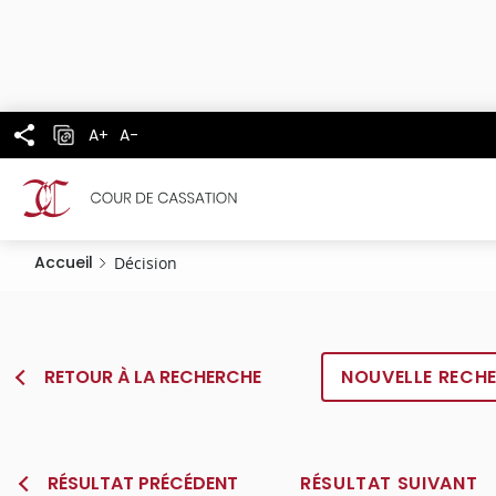
Panneau de gestion des cookies
Aller
au
contenu
principal
A+
A-
Accueil
Décision
RETOUR À LA RECHERCHE
NOUVELLE RECH
RÉSULTAT PRÉCÉDENT
RÉSULTAT SUIVANT