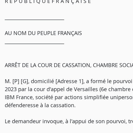
R É P U B L I Q U E F R A N Ç A I S E
_________________________
AU NOM DU PEUPLE FRANÇAIS
_________________________
ARRÊT DE LA COUR DE CASSATION, CHAMBRE SOCIAL
M. [P] [G], domicilié [Adresse 1], a formé le pourvoi
2023 par la cour d'appel de Versailles (6e chambre c
IBM France, société par actions simplifiée uniperson
défenderesse à la cassation.
Le demandeur invoque, à l'appui de son pourvoi, t