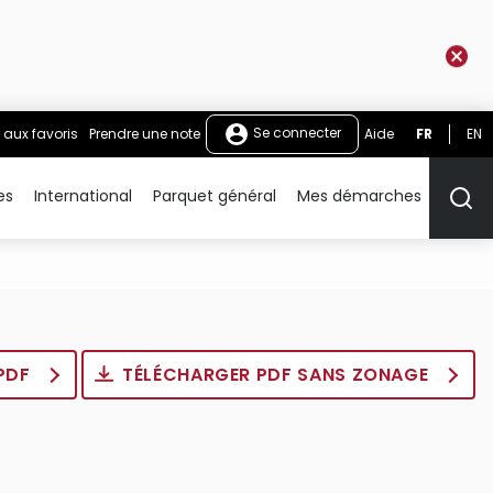
Se connecter
 aux favoris
Prendre une note
Aide
FR
EN
es
International
Parquet général
Mes démarches
Rech
 PDF
TÉLÉCHARGER PDF SANS ZONAGE