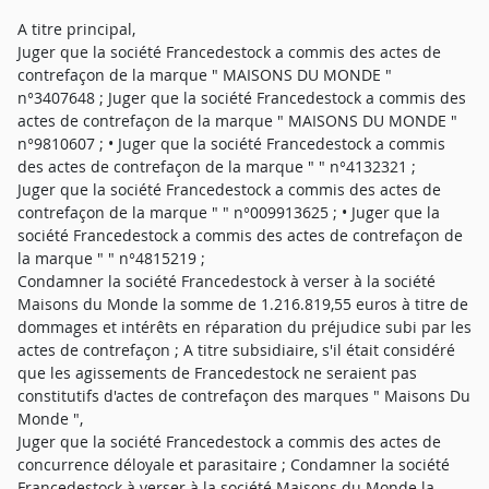
A titre principal,
Juger que la société Francedestock a commis des actes de
contrefaçon de la marque " MAISONS DU MONDE "
n°3407648 ; Juger que la société Francedestock a commis des
actes de contrefaçon de la marque " MAISONS DU MONDE "
n°9810607 ; • Juger que la société Francedestock a commis
des actes de contrefaçon de la marque " " n°4132321 ;
Juger que la société Francedestock a commis des actes de
contrefaçon de la marque " " n°009913625 ; • Juger que la
société Francedestock a commis des actes de contrefaçon de
la marque " " n°4815219 ;
Condamner la société Francedestock à verser à la société
Maisons du Monde la somme de 1.216.819,55 euros à titre de
dommages et intérêts en réparation du préjudice subi par les
actes de contrefaçon ; A titre subsidiaire, s'il était considéré
que les agissements de Francedestock ne seraient pas
constitutifs d'actes de contrefaçon des marques " Maisons Du
Monde ",
Juger que la société Francedestock a commis des actes de
concurrence déloyale et parasitaire ; Condamner la société
Francedestock à verser à la société Maisons du Monde la