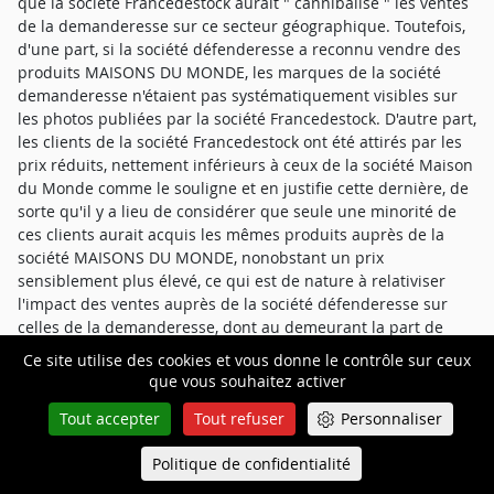
que la société Francedestock aurait " cannibalisé " les ventes
de la demanderesse sur ce secteur géographique. Toutefois,
d'une part, si la société défenderesse a reconnu vendre des
produits MAISONS DU MONDE, les marques de la société
demanderesse n'étaient pas systématiquement visibles sur
les photos publiées par la société Francedestock. D'autre part,
les clients de la société Francedestock ont été attirés par les
prix réduits, nettement inférieurs à ceux de la société Maison
du Monde comme le souligne et en justifie cette dernière, de
sorte qu'il y a lieu de considérer que seule une minorité de
ces clients aurait acquis les mêmes produits auprès de la
société MAISONS DU MONDE, nonobstant un prix
sensiblement plus élevé, ce qui est de nature à relativiser
l'impact des ventes auprès de la société défenderesse sur
celles de la demanderesse, dont au demeurant la part de
marché local sur le secteur géographique considéré
Ce site utilise des cookies et vous donne le contrôle sur ceux
d'[Localité 6] n'est pas connue.
que vous souhaitez activer
Tout accepter
Tout refuser
Personnaliser
37. En conséquence, et compte tenu d'un taux de marge qui,
en l'état de l'unique document produit sous la forme d'un
Politique de confidentialité
Queue-Fair
tableau imprécis daté du 11 mai 2022, revêtu du tampon de
Menu
la société Maisons du Monde et de la signature d'une