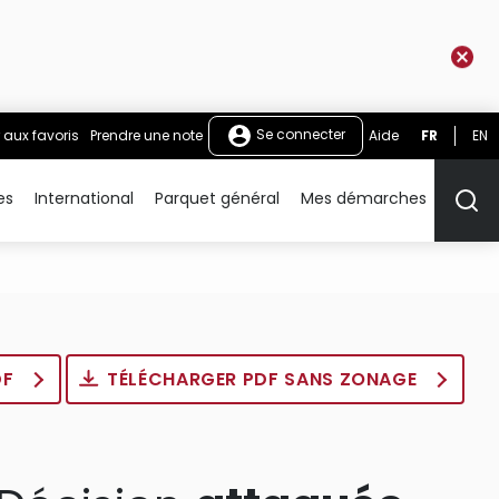
Se connecter
 aux favoris
Prendre une note
Aide
FR
EN
es
International
Parquet général
Mes démarches
Rech
DF
TÉLÉCHARGER PDF SANS ZONAGE