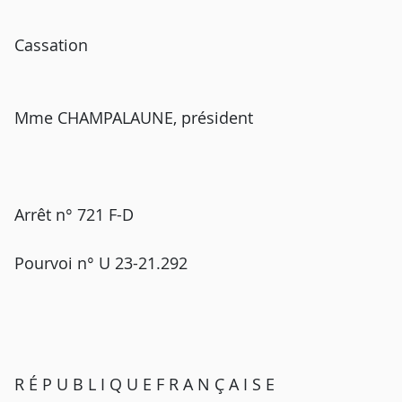
Cassation
Mme CHAMPALAUNE, président
Arrêt n° 721 F-D
Pourvoi n° U 23-21.292
R É P U B L I Q U E F R A N Ç A I S E