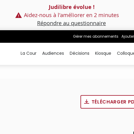
Judilibre évolue !
Aidez-nous à l'améliorer en 2 minutes
Répondre au questionnaire
Gérer mes abonnements
Ajouter
La Cour
Audiences
Décisions
Kiosque
Colloqu
TÉLÉCHARGER P