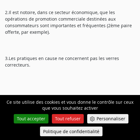
2.Il est notoire, dans ce secteur économique, que les
opérations de promotion commerciale destinées aux
consommateurs sont importantes et fréquentes (2ème paire
offerte, par exemple).
3.Les pratiques en cause ne concernent pas les verres
correcteurs.
Ce site utilise des cookies et vous donne le contrôle sur ceux
B. Le fournisseur : le groupe Luxottica
que vous souhaitez activer
Tout accepter
Tout refuser
Personnaliser
4.Le fournisseur sanctionné par l'Autorité est le groupe italien
Politique de confidentialité
Queue-Fair
Menu
Luxottica. Il s'agit du premier fournisseur mondial et