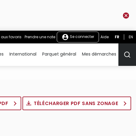
Se connecter
 aux favoris
Prendre une note
Aide
FR
EN
es
International
Parquet général
Mes démarches
Rech
 PDF
TÉLÉCHARGER PDF SANS ZONAGE