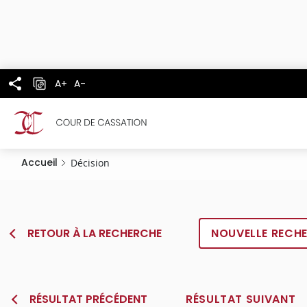
Panneau de gestion des cookies
Aller
au
contenu
principal
A+
A-
Accueil
Décision
RETOUR À LA RECHERCHE
NOUVELLE RECH
RÉSULTAT PRÉCÉDENT
RÉSULTAT SUIVANT