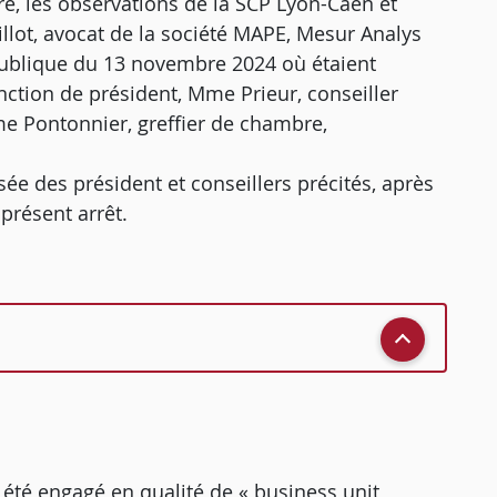
re, les observations de la SCP Lyon-Caen et
illot, avocat de la société MAPE, Mesur Analys
publique du 13 novembre 2024 où étaient
nction de président, Mme Prieur, conseiller
me Pontonnier, greffier de chambre,
ée des président et conseillers précités, après
présent arrêt.
 a été engagé en qualité de « business unit