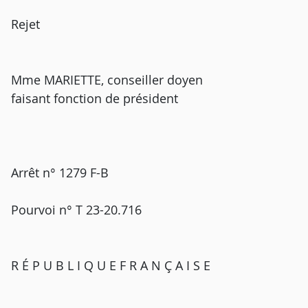
Rejet
Mme MARIETTE, conseiller doyen
faisant fonction de président
Arrêt n° 1279 F-B
Pourvoi n° T 23-20.716
R É P U B L I Q U E F R A N Ç A I S E
_________________________