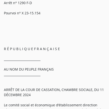
Arrêt n° 1290 F-D
Pourvoi n° X 23-15.154
R É P U B L I Q U E F R A N Ç A I S E
_________________________
AU NOM DU PEUPLE FRANÇAIS
_________________________
ARRÊT DE LA COUR DE CASSATION, CHAMBRE SOCIALE, DU 11
DÉCEMBRE 2024
Le comité social et économique d'établissement direction