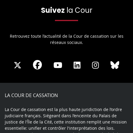
Suivez
la Cour
Retrouvez toute l’actualité de la Cour de cassation sur les
réseaux sociaux.
Share
Share
Share
Share
Sha
Share
on
on
on
on
on
on
Facebook
X
Youtube
LinkedIn
Instagram
Blue
play
LA COUR DE CASSATION
La Cour de cassation est la plus haute juridiction de l’ordre
judiciaire français. Siégeant dans l’enceinte du Palais de
justice de l'Île de la Cité, cette institution remplit une mission
essentielle: unifier et contrôler l'interprétation des lois.