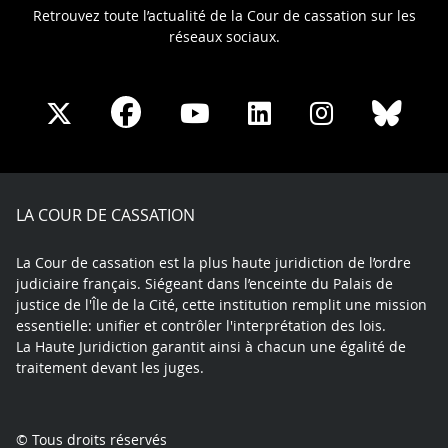
Retrouvez toute l’actualité de la Cour de cassation sur les
réseaux sociaux.
Share
Share
Share
Share
Sha
Share
on
on
on
on
on
on
Facebook
X
Youtube
LinkedIn
Instagram
Blue
play
LA COUR DE CASSATION
La Cour de cassation est la plus haute juridiction de l’ordre
judiciaire français. Siégeant dans l’enceinte du Palais de
justice de l'Île de la Cité, cette institution remplit une mission
essentielle: unifier et contrôler l'interprétation des lois.
La Haute Juridiction garantit ainsi à chacun une égalité de
traitement devant les juges.
© Tous droits réservés