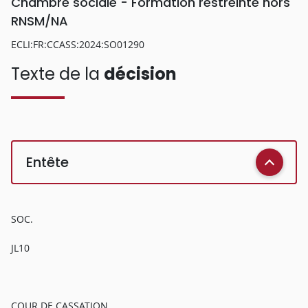
Chambre sociale - Formation restreinte hors
RNSM/NA
ECLI:FR:CCASS:2024:SO01290
Texte de la
décision
Entête
SOC.
JL10
COUR DE CASSATION