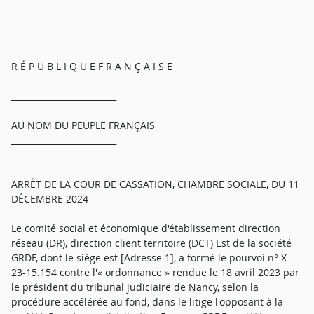
R É P U B L I Q U E F R A N Ç A I S E
_________________________
AU NOM DU PEUPLE FRANÇAIS
_________________________
ARRÊT DE LA COUR DE CASSATION, CHAMBRE SOCIALE, DU 11
DÉCEMBRE 2024
Le comité social et économique d'établissement direction
réseau (DR), direction client territoire (DCT) Est de la société
GRDF, dont le siège est [Adresse 1], a formé le pourvoi n° X
23-15.154 contre l'« ordonnance » rendue le 18 avril 2023 par
le président du tribunal judiciaire de Nancy, selon la
procédure accélérée au fond, dans le litige l'opposant à la