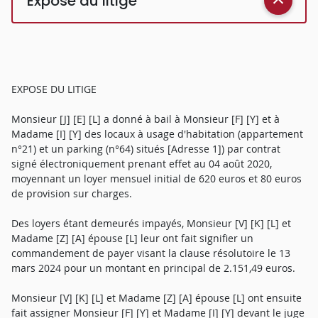
Exposé du litige
EXPOSE DU LITIGE
Monsieur [J] [E] [L] a donné à bail à Monsieur [F] [Y] et à
Madame [I] [Y] des locaux à usage d'habitation (appartement
n°21) et un parking (n°64) situés [Adresse 1]) par contrat
signé électroniquement prenant effet au 04 août 2020,
moyennant un loyer mensuel initial de 620 euros et 80 euros
de provision sur charges.
Des loyers étant demeurés impayés, Monsieur [V] [K] [L] et
Madame [Z] [A] épouse [L] leur ont fait signifier un
commandement de payer visant la clause résolutoire le 13
mars 2024 pour un montant en principal de 2.151,49 euros.
Monsieur [V] [K] [L] et Madame [Z] [A] épouse [L] ont ensuite
fait assigner Monsieur [F] [Y] et Madame [I] [Y] devant le juge