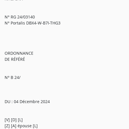
N° RG 24/03140
N° Portalis DBX4-W-B7I-THG3
ORDONNANCE
DE RÉFÉRÉ
N° B 24/
DU : 04 Décembre 2024
[V] [D] [L]
[Z] [A] épouse [L]