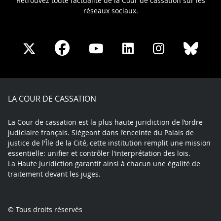
Retrouvez toute l’actualité de la Cour de cassation sur les
réseaux sociaux.
Share
Share
Share
Share
Sha
Share
on
on
on
on
on
on
Facebook
X
Youtube
LinkedIn
Instagram
Blue
play
LA COUR DE CASSATION
La Cour de cassation est la plus haute juridiction de l’ordre
judiciaire français. Siégeant dans l’enceinte du Palais de
justice de l'Île de la Cité, cette institution remplit une mission
essentielle: unifier et contrôler l'interprétation des lois.
La Haute Juridiction garantit ainsi à chacun une égalité de
traitement devant les juges.
© Tous droits réservés