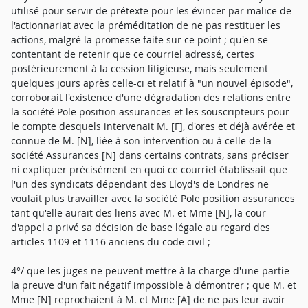
utilisé pour servir de prétexte pour les évincer par malice de
l'actionnariat avec la préméditation de ne pas restituer les
actions, malgré la promesse faite sur ce point ; qu'en se
contentant de retenir que ce courriel adressé, certes
postérieurement à la cession litigieuse, mais seulement
quelques jours après celle-ci et relatif à "un nouvel épisode",
corroborait l'existence d'une dégradation des relations entre
la société Pole position assurances et les souscripteurs pour
le compte desquels intervenait M. [F], d'ores et déjà avérée et
connue de M. [N], liée à son intervention ou à celle de la
société Assurances [N] dans certains contrats, sans préciser
ni expliquer précisément en quoi ce courriel établissait que
l'un des syndicats dépendant des Lloyd's de Londres ne
voulait plus travailler avec la société Pole position assurances
tant qu'elle aurait des liens avec M. et Mme [N], la cour
d'appel a privé sa décision de base légale au regard des
articles 1109 et 1116 anciens du code civil ;
4°/ que les juges ne peuvent mettre à la charge d'une partie
la preuve d'un fait négatif impossible à démontrer ; que M. et
Mme [N] reprochaient à M. et Mme [A] de ne pas leur avoir