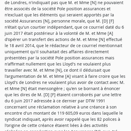
de Londres, n'indiquait pas que M. et Mme [N] ne pouvaient
être associés de la société Pole position assurances et
n'excluait que les éléments qui seraient apportés par la
société Assurances [N], personne morale, que M. [D] [F]
n'était qu'un courtier indépendant, que ce courriel daté du 6
juin 2017 était postérieur à la volonté de M. et Mme [A]
d'opérer un transfert des actions de M. et Mme [N] effectué
le 18 avril 2014, que le rédacteur de ce courriel mentionnait
uniquement qu'il souhaitait des affaires directement
présentées par la société Pole position assurances mais
n'affirmait nullement que les Lloyd's ne voulaient plus
travailler avec M. et Mme [N], ce dont il déduisait que
l'argumentation de M. et Mme [A] visant à faire croire que les
Lloyd's de Londres ne voulaient plus avoir de contact avec M.
et Mme [N] était mensongère ; qu'en se bornant à énoncer
que les dires de M. [D] [F] étaient corroborés par une lettre
du 6 juin 2017 adressée à ce dernier par DTW 1991
concernant une réclamation relative à une créance à son
encontre d'un montant de 119 605,09 euros dans laquelle le
syndicat indiquait, après avoir rappelé que les 82 polices à
l'origine de cette créance étaient liées à des activités