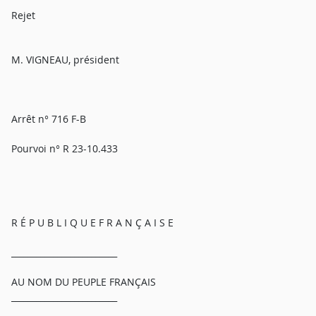
Rejet
M. VIGNEAU, président
Arrêt n° 716 F-B
Pourvoi n° R 23-10.433
R É P U B L I Q U E F R A N Ç A I S E
_________________________
AU NOM DU PEUPLE FRANÇAIS
_________________________