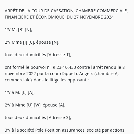
ARRÊT DE LA COUR DE CASSATION, CHAMBRE COMMERCIALE,
FINANCIÈRE ET ÉCONOMIQUE, DU 27 NOVEMBRE 2024
1°/ M. [B] [N],
2°/ Mme [I] [C], épouse [N],
tous deux domiciliés [Adresse 1],
ont formé le pourvoi n° R 23-10.433 contre l'arrêt rendu le 8
novembre 2022 par la cour d'appel d'Angers (chambre A,
commerciale), dans le litige les opposant :
1°/ à M. [L] [A],
2°/ à Mme [U] [W], épouse [A],
tous deux domiciliés [Adresse 3],
3°/ à la société Pole Position assurances, société par actions