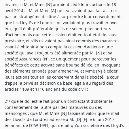
invitée, si M. et Mme [N] auraient cédé leurs actions le 18
avril 2014 si M. et Mme [A] ne leur avaient pas fait accroire,
par un stratagème destiné à surprendre leur consentement,
que les Lloyd's de Londres ne voulaient plus travailler avec
eux, qu'il était préférable qu'ils ne soient plus porteurs
d'actions mais que cette cession était en tout état de cause
provisoire, et s'ils n'avaient pas ainsi commis des manuvres
visant à obtenir à bon compte la cession d'actions d'une
société qui avait toujours été alimentée par M. [N] et sa
société Assurances [N], ce uniquement pour percevoir les
bénéfices de cette activité sans bourse déliée, en invoquant
des éléments erronés pour amener M. et Mme [N] à céder
leurs actions tout en les conservant dans la société, la cour
d'appel a privé sa décision de base légale au regard des
articles 1109 et 1116 anciens du code civil ;
2°/ que le dol est le fait pour un contractant d'obtenir le
consentement de l'autre par des manuvres ou des
mensonges ; que M. et Mme [N] faisaient valoir que le mail
des Lloyd's de Londres adressé à M. [D] [F] le 6 juin 2017
émanant de DTW 1991, qui n'était qu'un sociétaire des Lloyd's