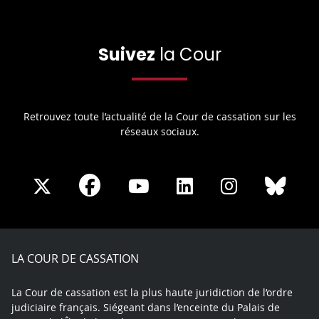
Suivez
la Cour
Retrouvez toute l’actualité de la Cour de cassation sur les
réseaux sociaux.
Share
Share
Share
Share
Sha
Share
on
on
on
on
on
on
Facebook
X
Youtube
LinkedIn
Instagram
Blue
play
LA COUR DE CASSATION
La Cour de cassation est la plus haute juridiction de l’ordre
judiciaire français. Siégeant dans l’enceinte du Palais de