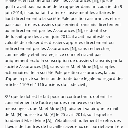
réalisées en coopération avec les Assurances [N], que, tel
qu'il n'avait pas manqué de le rappeler dans un courriel du 9
juin 2014, il souhaitait traiter exclusivement les affaires le
liant directement à la société Pole position assurances et ne
pas souscrire les dossiers qui seraient transmis directement
ou indirectement par les Assurances [N], ce dont il se
déduisait que dès avant juin 2014, il avait manifesté sa
volonté de refuser des dossiers apportés directement ou
indirectement par les Assurances [N], sans rechercher,
comme elle y était invitée, si ce courriel n'avait pas
uniquement exclu la souscription de dossiers transmis par la
société Assurances [N], sans viser M. et Mme [N], simples
actionnaires de la société Pole position assurances, la cour
d'appel a privé sa décision de toute base légale au regard des
articles 1109 et 1116 anciens du code civil ;
3°/ que le dol est le fait pour un contractant d'obtenir le
consentement de l'autre par des manuvres ou des
mensonges ; que M. et Mme [N] faisaient valoir que le mail
de M. [N] adressé à M. [A] le 25 avril 2014, sur lequel se
fondaient M. et Mme [A], n'établissait nullement le refus des
Lloyd's de Londres de travailler avec eux, ce courriel ayant été