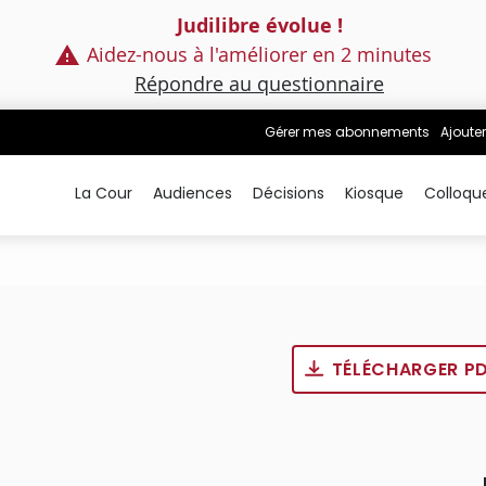
Judilibre évolue !
Aidez-nous à l'améliorer en 2 minutes
Répondre au questionnaire
Gérer mes abonnements
Ajouter
La Cour
Audiences
Décisions
Kiosque
Colloqu
TÉLÉCHARGER P