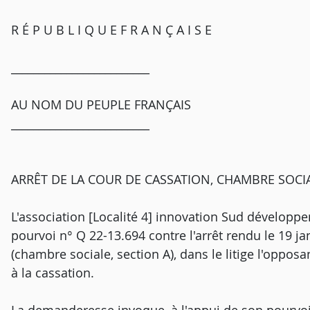
R É P U B L I Q U E F R A N Ç A I S E
_________________________
AU NOM DU PEUPLE FRANÇAIS
_________________________
ARRÊT DE LA COUR DE CASSATION, CHAMBRE SOCI
L'association [Localité 4] innovation Sud développem
pourvoi n° Q 22-13.694 contre l'arrêt rendu le 19 j
(chambre sociale, section A), dans le litige l'opposa
à la cassation.