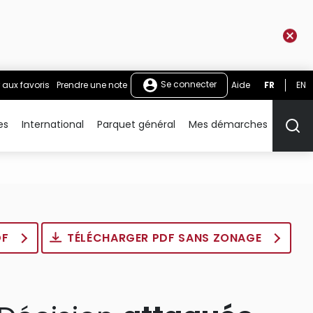
Se connecter
 aux favoris
Prendre une note
Aide
FR
EN
es
International
Parquet général
Mes démarches
Rech
DF
TÉLÉCHARGER PDF SANS ZONAGE