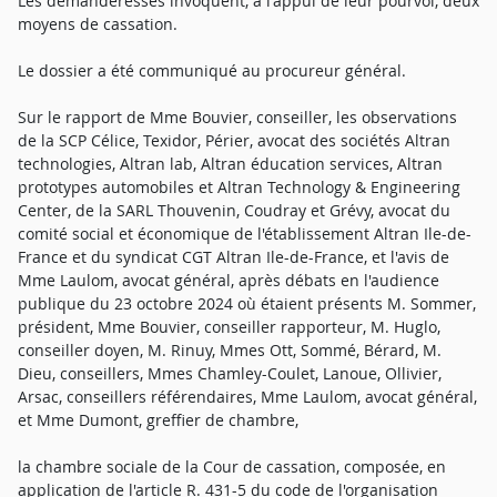
Les demanderesses invoquent, à l'appui de leur pourvoi, deux
moyens de cassation.
Le dossier a été communiqué au procureur général.
Sur le rapport de Mme Bouvier, conseiller, les observations
de la SCP Célice, Texidor, Périer, avocat des sociétés Altran
technologies, Altran lab, Altran éducation services, Altran
prototypes automobiles et Altran Technology & Engineering
Center, de la SARL Thouvenin, Coudray et Grévy, avocat du
comité social et économique de l'établissement Altran Ile-de-
France et du syndicat CGT Altran Ile-de-France, et l'avis de
Mme Laulom, avocat général, après débats en l'audience
publique du 23 octobre 2024 où étaient présents M. Sommer,
président, Mme Bouvier, conseiller rapporteur, M. Huglo,
conseiller doyen, M. Rinuy, Mmes Ott, Sommé, Bérard, M.
Dieu, conseillers, Mmes Chamley-Coulet, Lanoue, Ollivier,
Arsac, conseillers référendaires, Mme Laulom, avocat général,
et Mme Dumont, greffier de chambre,
la chambre sociale de la Cour de cassation, composée, en
application de l'article R. 431-5 du code de l'organisation