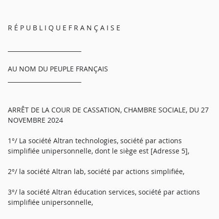
R É P U B L I Q U E F R A N Ç A I S E
_________________________
AU NOM DU PEUPLE FRANÇAIS
_________________________
ARRÊT DE LA COUR DE CASSATION, CHAMBRE SOCIALE, DU 27
NOVEMBRE 2024
1°/ La société Altran technologies, société par actions
simplifiée unipersonnelle, dont le siège est [Adresse 5],
2°/ la société Altran lab, société par actions simplifiée,
3°/ la société Altran éducation services, société par actions
simplifiée unipersonnelle,