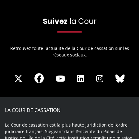
Suivez
la Cour
Retrouvez toute l’actualité de la Cour de cassation sur les
réseaux sociaux.
Share
Share
Share
Share
Sha
Share
on
on
on
on
on
on
Facebook
X
Youtube
LinkedIn
Instagram
Blue
play
LA COUR DE CASSATION
La Cour de cassation est la plus haute juridiction de l’ordre
judiciaire français. Siégeant dans l’enceinte du Palais de
justice de l'Île de la Cité, cette institution remplit une mission