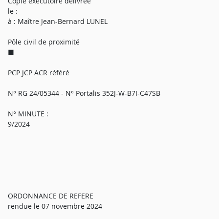
Copie exécutoire délivrée
le :
à : Maître Jean-Bernard LUNEL
Pôle civil de proximité
■
PCP JCP ACR référé
N° RG 24/05344 - N° Portalis 352J-W-B7I-C47SB
N° MINUTE :
9/2024
ORDONNANCE DE REFERE
rendue le 07 novembre 2024