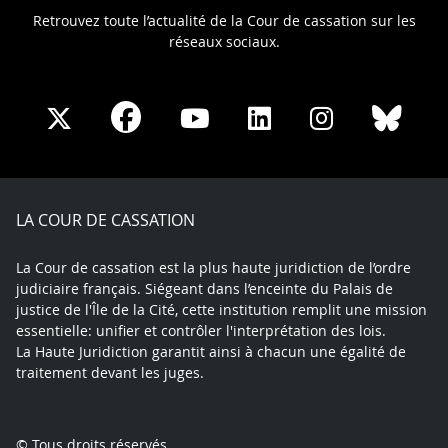
Retrouvez toute l’actualité de la Cour de cassation sur les
réseaux sociaux.
Share
Share
Share
Share
Sha
Share
on
on
on
on
on
on
Facebook
X
Youtube
LinkedIn
Instagram
Blue
play
LA COUR DE CASSATION
La Cour de cassation est la plus haute juridiction de l’ordre
judiciaire français. Siégeant dans l’enceinte du Palais de
justice de l'Île de la Cité, cette institution remplit une mission
essentielle: unifier et contrôler l'interprétation des lois.
La Haute Juridiction garantit ainsi à chacun une égalité de
traitement devant les juges.
© Tous droits réservés