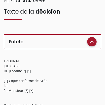
PCP JCP ACR référé
Texte de la
décision
Entête
TRIBUNAL
JUDICIAIRE
DE [Localité 7] [1]
[1] Copie conforme délivrée
le :
à : Monsieur [F] [X]