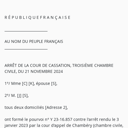
R É P U B L I Q U E F R A N Ç A I S E
_________________________
AU NOM DU PEUPLE FRANÇAIS
_________________________
ARRÊT DE LA COUR DE CASSATION, TROISIÈME CHAMBRE
CIVILE, DU 21 NOVEMBRE 2024
1°/ Mme [C] [K], épouse [S],
2°/ M. [J] [S],
tous deux domiciliés [Adresse 2],
ont formé le pourvoi n° Y 23-16.857 contre l'arrêt rendu le 3
janvier 2023 par la cour d'appel de Chambéry (chambre civile,