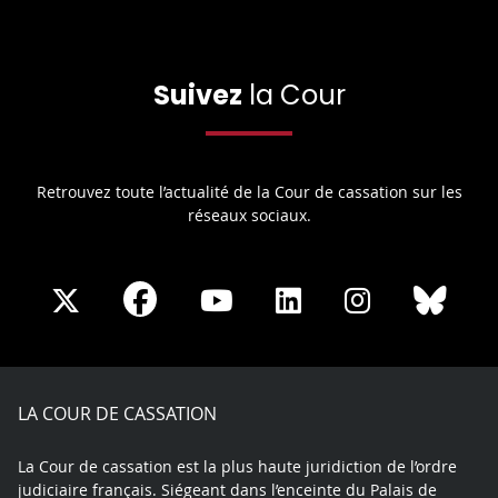
Suivez
la Cour
Retrouvez toute l’actualité de la Cour de cassation sur les
réseaux sociaux.
Share
Share
Share
Share
Sha
Share
on
on
on
on
on
on
Facebook
X
Youtube
LinkedIn
Instagram
Blue
play
LA COUR DE CASSATION
La Cour de cassation est la plus haute juridiction de l’ordre
judiciaire français. Siégeant dans l’enceinte du Palais de