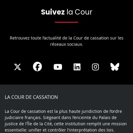
Suivez
la Cour
Retrouvez toute l’actualité de la Cour de cassation sur les
réseaux sociaux.
Share
Share
Share
Share
Sha
Share
on
on
on
on
on
on
Facebook
X
Youtube
LinkedIn
Instagram
Blue
play
LA COUR DE CASSATION
La Cour de cassation est la plus haute juridiction de l’ordre
judiciaire français. Siégeant dans l’enceinte du Palais de
justice de l'Île de la Cité, cette institution remplit une mission
essentielle: unifier et contrôler l'interprétation des lois.