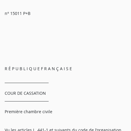
n° 15011 P+B
R É P U B L I Q U E F R A N Ç A I S E
_________________________
COUR DE CASSATION
_________________________
Première chambre civile
Vu les articles L. 441-1 et suivants du code de l'organisation