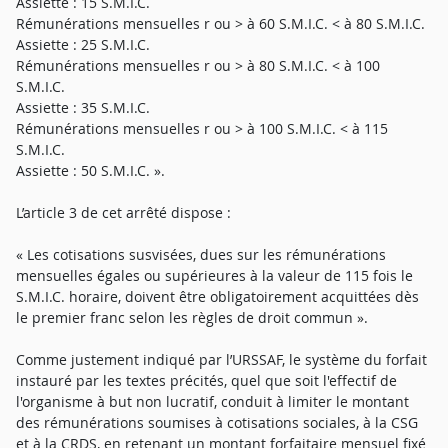
Assiette : 15 S.M.I.C.
Rémunérations mensuelles r ou > à 60 S.M.I.C. < à 80 S.M.I.C.
Assiette : 25 S.M.I.C.
Rémunérations mensuelles r ou > à 80 S.M.I.C. < à 100
S.M.I.C.
Assiette : 35 S.M.I.C.
Rémunérations mensuelles r ou > à 100 S.M.I.C. < à 115
S.M.I.C.
Assiette : 50 S.M.I.C. ».
L’article 3 de cet arrêté dispose :
« Les cotisations susvisées, dues sur les rémunérations
mensuelles égales ou supérieures à la valeur de 115 fois le
S.M.I.C. horaire, doivent être obligatoirement acquittées dès
le premier franc selon les règles de droit commun ».
Comme justement indiqué par l’URSSAF, le système du forfait
instauré par les textes précités, quel que soit l'effectif de
l'organisme à but non lucratif, conduit à limiter le montant
des rémunérations soumises à cotisations sociales, à la CSG
et à la CRDS, en retenant un montant forfaitaire mensuel fixé