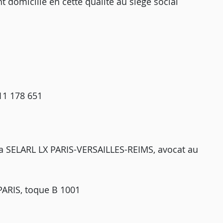
t domicilié en cette qualité au siège social
11 178 651
 SELARL LX PARIS-VERSAILLES-REIMS, avocat au
PARIS, toque B 1001