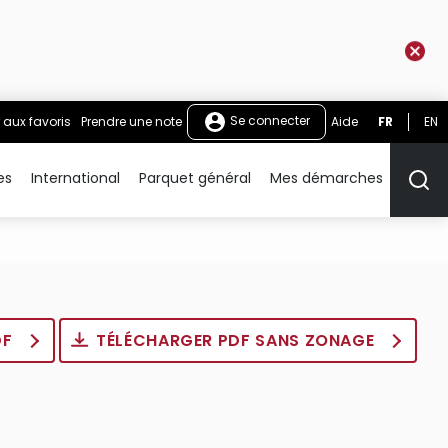
Se connecter
 aux favoris
Prendre une note
Aide
FR
EN
es
International
Parquet général
Mes démarches
Rech
DF
TÉLÉCHARGER PDF SANS ZONAGE