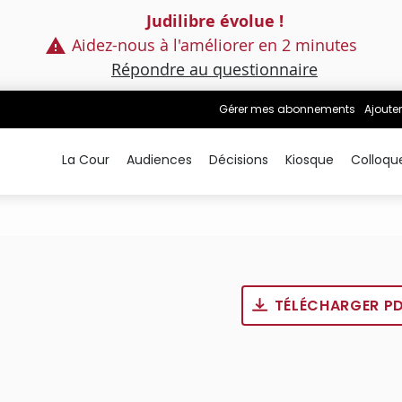
Judilibre évolue !
Aidez-nous à l'améliorer en 2 minutes
Répondre au questionnaire
Gérer mes abonnements
Ajouter
La Cour
Audiences
Décisions
Kiosque
Colloqu
TÉLÉCHARGER P