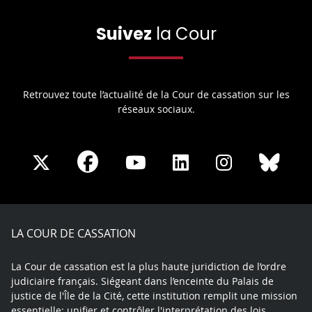
Suivez
la Cour
Retrouvez toute l’actualité de la Cour de cassation sur les
réseaux sociaux.
Share
Share
Share
Share
Sha
Share
on
on
on
on
on
on
Facebook
X
Youtube
LinkedIn
Instagram
Blue
play
LA COUR DE CASSATION
La Cour de cassation est la plus haute juridiction de l’ordre
judiciaire français. Siégeant dans l’enceinte du Palais de
justice de l'Île de la Cité, cette institution remplit une mission
essentielle: unifier et contrôler l'interprétation des lois.