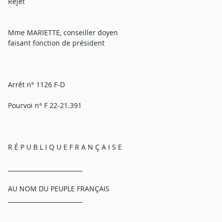
Rejet
Mme MARIETTE, conseiller doyen
faisant fonction de président
Arrêt n° 1126 F-D
Pourvoi n° F 22-21.391
R É P U B L I Q U E F R A N Ç A I S E
_________________________
AU NOM DU PEUPLE FRANÇAIS
_________________________