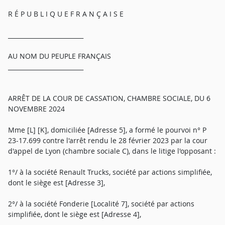
R É P U B L I Q U E F R A N Ç A I S E
_________________________
AU NOM DU PEUPLE FRANÇAIS
_________________________
ARRÊT DE LA COUR DE CASSATION, CHAMBRE SOCIALE, DU 6
NOVEMBRE 2024
Mme [L] [K], domiciliée [Adresse 5], a formé le pourvoi n° P
23-17.699 contre l'arrêt rendu le 28 février 2023 par la cour
d'appel de Lyon (chambre sociale C), dans le litige l'opposant :
1°/ à la société Renault Trucks, société par actions simplifiée,
dont le siège est [Adresse 3],
2°/ à la société Fonderie [Localité 7], société par actions
simplifiée, dont le siège est [Adresse 4],