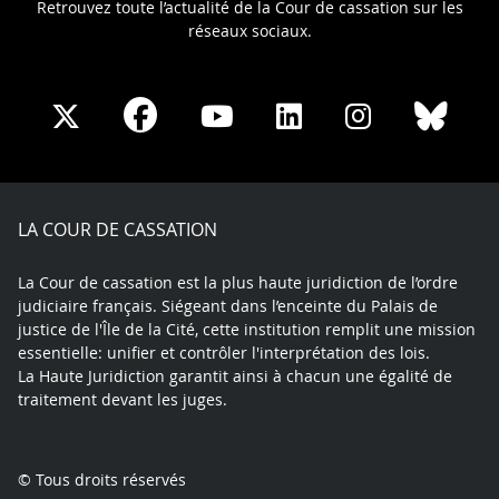
Retrouvez toute l’actualité de la Cour de cassation sur les
réseaux sociaux.
Share
Share
Share
Share
Sha
Share
on
on
on
on
on
on
Facebook
X
Youtube
LinkedIn
Instagram
Blue
play
LA COUR DE CASSATION
La Cour de cassation est la plus haute juridiction de l’ordre
judiciaire français. Siégeant dans l’enceinte du Palais de
justice de l'Île de la Cité, cette institution remplit une mission
essentielle: unifier et contrôler l'interprétation des lois.
La Haute Juridiction garantit ainsi à chacun une égalité de
traitement devant les juges.
© Tous droits réservés