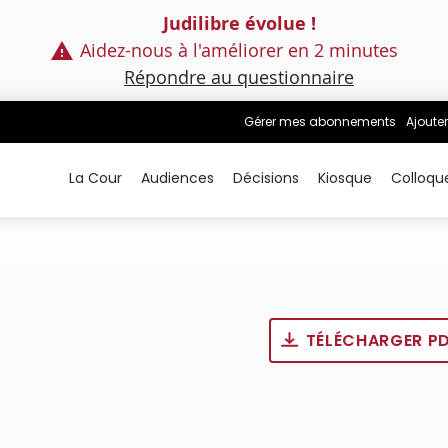
Judilibre évolue !
Aidez-nous à l'améliorer en 2 minutes
Répondre au questionnaire
Gérer mes abonnements
Ajouter
La Cour
Audiences
Décisions
Kiosque
Colloqu
TÉLÉCHARGER P