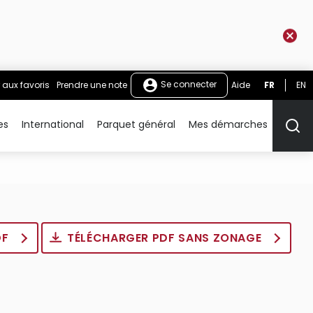
Se connecter
 aux favoris
Prendre une note
Aide
FR
EN
es
International
Parquet général
Mes démarches
Rech
DF
TÉLÉCHARGER PDF SANS ZONAGE