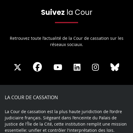
Suivez
la Cour
Retrouvez toute l’actualité de la Cour de cassation sur les
réseaux sociaux.
Share
Share
Share
Share
Sha
Share
on
on
on
on
on
on
Facebook
X
Youtube
LinkedIn
Instagram
Blue
play
LA COUR DE CASSATION
La Cour de cassation est la plus haute juridiction de l’ordre
judiciaire français. Siégeant dans l’enceinte du Palais de
justice de l'Île de la Cité, cette institution remplit une mission
essentielle: unifier et contrôler l'interprétation des lois.