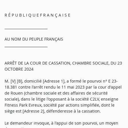
R É P U B L I Q U E F R A N Ç A I S E
_________________________
AU NOM DU PEUPLE FRANÇAIS
_________________________
ARRÊT DE LA COUR DE CASSATION, CHAMBRE SOCIALE, DU 23
OCTOBRE 2024
M. [V] [B], domicilié [Adresse 1], a formé le pourvoi n° E 23-
18.381 contre l'arrêt rendu le 11 mai 2023 par la cour d'appel
de Rouen (chambre sociale et des affaires de sécurité
sociale), dans le litige l'opposant à la société C2LV, enseigne
Fitness Park Evreux, société par actions simplifiée, dont le
siège est [Adresse 2], défenderesse à la cassation.
Le demandeur invoque, à l'appui de son pourvoi, un moyen