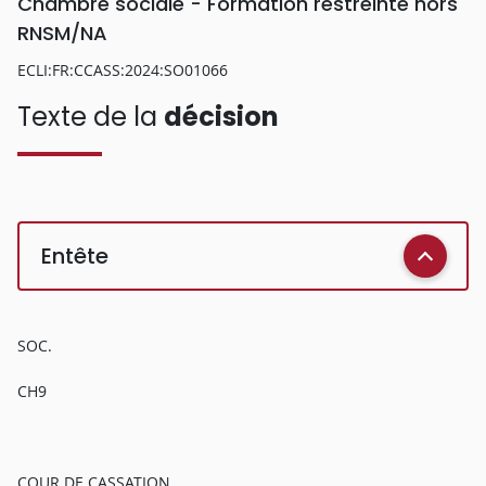
Chambre sociale - Formation restreinte hors
RNSM/NA
ECLI:FR:CCASS:2024:SO01066
Texte de la
décision
Entête
SOC.
CH9
COUR DE CASSATION