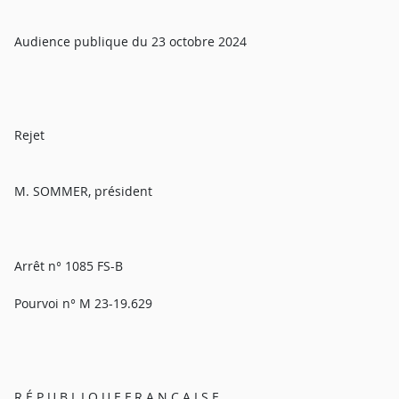
Audience publique du 23 octobre 2024
Rejet
M. SOMMER, président
Arrêt n° 1085 FS-B
Pourvoi n° M 23-19.629
R É P U B L I Q U E F R A N Ç A I S E