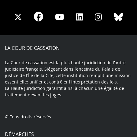
Share
Share
Share
Share
Sha
Share
on
on
on
on
on
on
Facebook
X
Youtube
LinkedIn
Instagram
Blue
play
LA COUR DE CASSATION
La Cour de cassation est la plus haute juridiction de l’ordre
judiciaire français. Siégeant dans l’enceinte du Palais de
justice de l'Île de la Cité, cette institution remplit une mission
essentielle: unifier et contrôler l'interprétation des lois.
La Haute Juridiction garantit ainsi à chacun une égalité de
traitement devant les juges.
© Tous droits réservés
DÉMARCHES