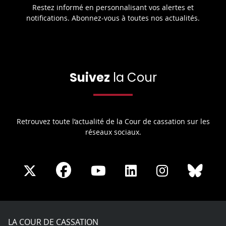
Restez informé en personnalisant vos alertes et
notifications. Abonnez-vous à toutes nos actualités.
Suivez
la Cour
Retrouvez toute l’actualité de la Cour de cassation sur les
réseaux sociaux.
Share
Share
Share
Share
Sha
Share
on
on
on
on
on
on
Facebook
X
Youtube
LinkedIn
Instagram
Blue
play
LA COUR DE CASSATION