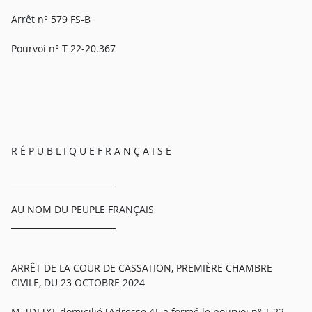
Arrêt n° 579 FS-B
Pourvoi n° T 22-20.367
R É P U B L I Q U E F R A N Ç A I S E
_________________________
AU NOM DU PEUPLE FRANÇAIS
_________________________
ARRÊT DE LA COUR DE CASSATION, PREMIÈRE CHAMBRE
CIVILE, DU 23 OCTOBRE 2024
M. [D] [X], domicilié [Adresse 4], a formé le pourvoi n° T 22-