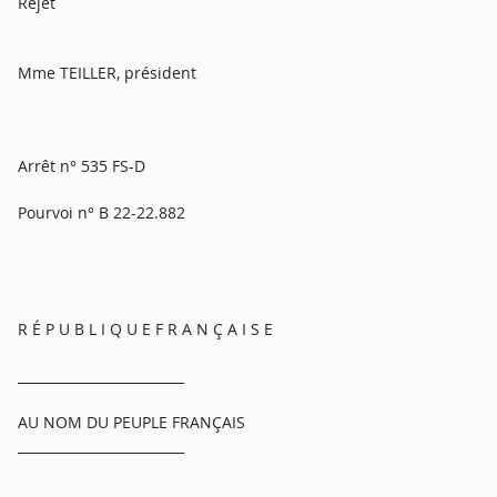
Rejet
Mme TEILLER, président
Arrêt n° 535 FS-D
Pourvoi n° B 22-22.882
R É P U B L I Q U E F R A N Ç A I S E
_________________________
AU NOM DU PEUPLE FRANÇAIS
_________________________