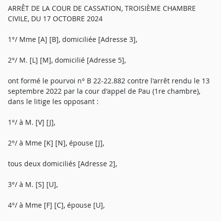
ARRÊT DE LA COUR DE CASSATION, TROISIÈME CHAMBRE
CIVILE, DU 17 OCTOBRE 2024
1°/ Mme [A] [B], domiciliée [Adresse 3],
2°/ M. [L] [M], domicilié [Adresse 5],
ont formé le pourvoi n° B 22-22.882 contre l'arrêt rendu le 13
septembre 2022 par la cour d'appel de Pau (1re chambre),
dans le litige les opposant :
1°/ à M. [V] [J],
2°/ à Mme [K] [N], épouse [J],
tous deux domiciliés [Adresse 2],
3°/ à M. [S] [U],
4°/ à Mme [F] [C], épouse [U],