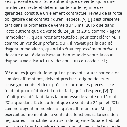
s'est présenté dans l'acte authentique de vente, qui a une
incidence directe et déterminante sur le régime des
garanties, constitue un élément contractuel revêtu de la force
obligatoire des contrats ; qu'en l'espèce, [V] [J] s'est présenté,
tant dans la promesse de vente du 15 mai 2015 que dans
l'acte authentique de vente du 24 juillet 2015 comme « agent
immobilier » ; qu'en retenant toutefois, pour considérer M. [J]
comme un vendeur profane, qu' « il n'avait pas la qualité
d'agent immobilier », quand il s'était expressément prévalu
de cette qualité dans l'acte authentique de vente, la cour
d'appel a violé l'articl 1134 devenu 1103 du code civil ;
3°/ que les juges du fond qui ne peuvent statuer par voie de
simples affirmations, doivent préciser l'origine de leurs
renseignements et donc préciser sur quelles pièces ils se
fondent pour déduire tel ou tel fait ; qu'en l'espèce, [V] [J]
s'était présenté, tant dans la promesse de vente du 15 mai
2015 que dans l'acte authentique de vente du 24 juillet 2015
comme « agent immobilier » ; qu'en affirmant que M. [J]
exerçait au moment de la vente des fonctions salariées de «
négociateur immobilier » au sein de l'agence Square-Habitat,
qu'il n'avait pas la qualité d'agent immobilier, ni la faculté de