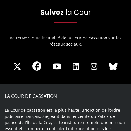
Suivez
la Cour
Retrouvez toute l’actualité de la Cour de cassation sur les
réseaux sociaux.
Share
Share
Share
Share
Sha
Share
on
on
on
on
on
on
Facebook
X
Youtube
LinkedIn
Instagram
Blue
play
LA COUR DE CASSATION
La Cour de cassation est la plus haute juridiction de l’ordre
judiciaire français. Siégeant dans l’enceinte du Palais de
justice de l'Île de la Cité, cette institution remplit une mission
essentielle: unifier et contrôler l'interprétation des lois.