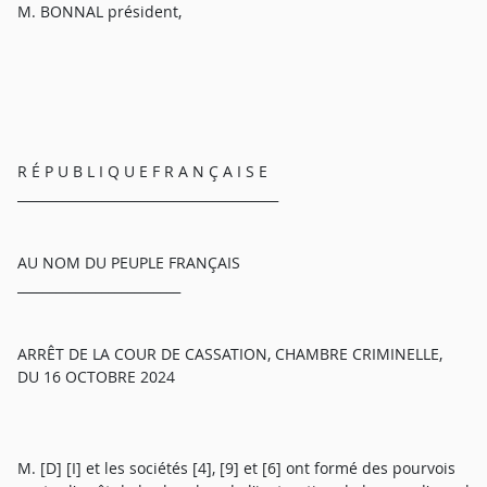
M. BONNAL président,
R É P U B L I Q U E F R A N Ç A I S E
________________________________________
AU NOM DU PEUPLE FRANÇAIS
_________________________
ARRÊT DE LA COUR DE CASSATION, CHAMBRE CRIMINELLE,
DU 16 OCTOBRE 2024
M. [D] [I] et les sociétés [4], [9] et [6] ont formé des pourvois