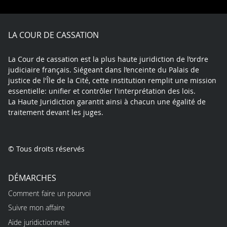
Facebook
X
Youtube
LinkedIn
Instagram
Blue
play
LA COUR DE CASSATION
La Cour de cassation est la plus haute juridiction de l’ordre
judiciaire français. Siégeant dans l’enceinte du Palais de
justice de l'Île de la Cité, cette institution remplit une mission
essentielle: unifier et contrôler l'interprétation des lois.
La Haute Juridiction garantit ainsi à chacun une égalité de
traitement devant les juges.
© Tous droits réservés
DÉMARCHES
Comment faire un pourvoi
Suivre mon affaire
Aide juridictionnelle