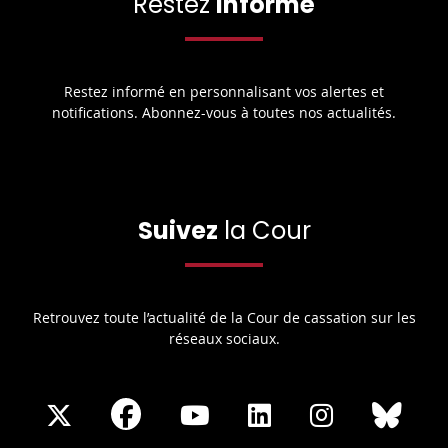
Restez
informé
Restez informé en personnalisant vos alertes et
notifications. Abonnez-vous à toutes nos actualités.
Suivez
la Cour
Retrouvez toute l’actualité de la Cour de cassation sur les
réseaux sociaux.
Share
Share
Share
Share
Sha
Share
on
on
on
on
on
on