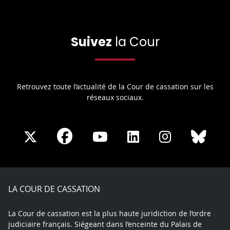
Suivez
la Cour
Retrouvez toute l’actualité de la Cour de cassation sur les
réseaux sociaux.
Share
Share
Share
Share
Sha
Share
on
on
on
on
on
on
Facebook
X
Youtube
LinkedIn
Instagram
Blue
play
LA COUR DE CASSATION
La Cour de cassation est la plus haute juridiction de l’ordre
judiciaire français. Siégeant dans l’enceinte du Palais de