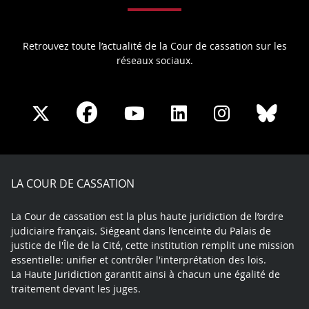
Retrouvez toute l’actualité de la Cour de cassation sur les
réseaux sociaux.
Share
Share
Share
Share
Sha
Share
on
on
on
on
on
on
Facebook
X
Youtube
LinkedIn
Instagram
Blue
play
LA COUR DE CASSATION
La Cour de cassation est la plus haute juridiction de l’ordre
judiciaire français. Siégeant dans l’enceinte du Palais de
justice de l'Île de la Cité, cette institution remplit une mission
essentielle: unifier et contrôler l'interprétation des lois.
La Haute Juridiction garantit ainsi à chacun une égalité de
traitement devant les juges.