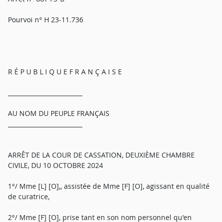
Pourvoi n° H 23-11.736
R É P U B L I Q U E F R A N Ç A I S E
_________________________
AU NOM DU PEUPLE FRANÇAIS
_________________________
ARRÊT DE LA COUR DE CASSATION, DEUXIÈME CHAMBRE
CIVILE, DU 10 OCTOBRE 2024
1°/ Mme [L] [O],, assistée de Mme [F] [O], agissant en qualité
de curatrice,
2°/ Mme [F] [O], prise tant en son nom personnel qu'en