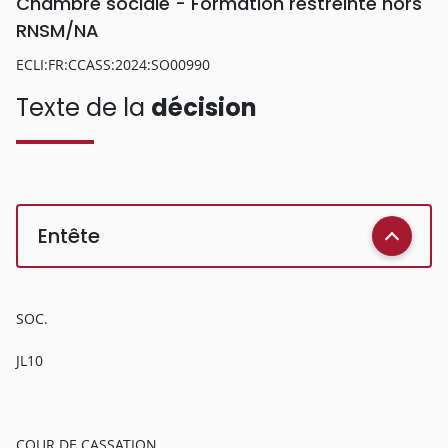
Chambre sociale - Formation restreinte hors
RNSM/NA
ECLI:FR:CCASS:2024:SO00990
Texte de la
décision
Entête
SOC.
JL10
COUR DE CASSATION