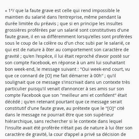
« 1°/ que la faute grave est celle qui rend impossible le
maintien du salarié dans l'entreprise, même pendant la
durée limitée du préavis ; que si en principe les insultes
grossières proférées par un salarié sont constitutives d'une
faute grave, il en va différemment lorsqu'elles sont proférées
sous le coup de la colère ou d'un choc subi par le salarié, ce
qui est de nature à ôter au comportement son caractère de
gravité ; qu'en l'espèce, il lui était reproché d'avoir posté sur
son compte Facebook, en réponse à un ami lui souhaitant
bon week-end, le message suivant : ''Oui week-end court, vu
que ce connard de [O] me fait démarrer à 00h'' ; qu'il
soulignait que ce message s'inscrivait dans un contexte très
particulier puisqu'il venait d'annoncer à ses amis sur son
compte Facebook que son ''meilleur ami et confident'' était
décédé ; qu'en retenant pourtant que ce message serait
constitutif d'une faute grave, au prétexte que le ''[O]'' cité
dans le message ne pourrait être que son supérieur
hiérarchique, sans rechercher si le contexte dans lequel
l'insulte avait été proférée n'était pas de nature à lui ôter son
caractère de gravité, la cour d'appel a privé sa décision de