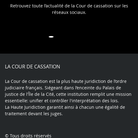
Retrouvez toute l’actualité de la Cour de cassation sur les
réseaux sociaux.
Share
Share
Share
Share
Share
Share
on
on
on
on
on
on
Facebook
X
Youtube
LinkedIn
Instagram
Bluesky
LA COUR DE CASSATION
play
La Cour de cassation est la plus haute juridiction de l’ordre
judiciaire français. Siégeant dans l’enceinte du Palais de
justice de l'Île de la Cité, cette institution remplit une mission
essentielle: unifier et contrôler l'interprétation des lois.
La Haute Juridiction garantit ainsi à chacun une égalité de
traitement devant les juges.
© Tous droits réservés