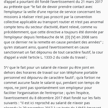
d'appel a pourtant dit fondé l'avertissement du 21 mars 2017
au prétexte que ''le fait de devoir prendre contact avec
l'employeur la veille d'une reprise de service concernant les
missions à réaliser n'est pas proscrit par la convention
collective applicable au transport routier et n'est pas anormal
compte tenu du secteur d'activité, étant relevé, comme vu
précédemment, que cette directive a toujours été donnée par
l'employeur depuis l'embauche de M. [D] [V] en 2008 sans
que ce dernier ne la remette en cause pendant des années'' ;
qu'en statuant ainsi, quand l'avertissement en cause
sanctionnait un fait dépourvu de tout caractère fautif, la cour
d'appel a violé l'article L. 1333-2 du code du travail ;
5°/ que le fait pour un salarié de n'avoir pu être joint en
dehors des horaires de travail sur son téléphone portable
personnel est dépourvu de caractère fautif ; qu'a fortiori ne
commet aucune faute le salarié qui, pendant son temps de
repos, ne joint pas spontanément son employeur pour
faciliter l'organisation de l'entreprise ; qu'en l'espèce,
l'avertissement du 8 décembre 2017 était fondé sur les faits
suivants : ''il est ici reproché au salarié de n'avoir pas
répondu le 29 novembre 2017 à un texto de 14h53 émanant