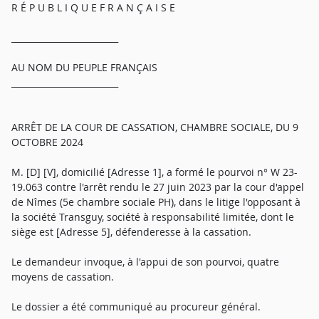
R É P U B L I Q U E F R A N Ç A I S E
_________________________
AU NOM DU PEUPLE FRANÇAIS
_________________________
ARRÊT DE LA COUR DE CASSATION, CHAMBRE SOCIALE, DU 9
OCTOBRE 2024
M. [D] [V], domicilié [Adresse 1], a formé le pourvoi n° W 23-
19.063 contre l'arrêt rendu le 27 juin 2023 par la cour d'appel
de Nîmes (5e chambre sociale PH), dans le litige l'opposant à
la société Transguy, société à responsabilité limitée, dont le
siège est [Adresse 5], défenderesse à la cassation.
Le demandeur invoque, à l'appui de son pourvoi, quatre
moyens de cassation.
Le dossier a été communiqué au procureur général.