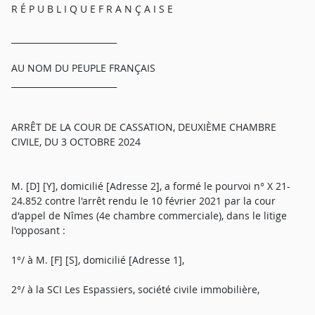
R É P U B L I Q U E F R A N Ç A I S E
_________________________
AU NOM DU PEUPLE FRANÇAIS
_________________________
ARRÊT DE LA COUR DE CASSATION, DEUXIÈME CHAMBRE
CIVILE, DU 3 OCTOBRE 2024
M. [D] [Y], domicilié [Adresse 2], a formé le pourvoi n° X 21-
24.852 contre l'arrêt rendu le 10 février 2021 par la cour
d'appel de Nîmes (4e chambre commerciale), dans le litige
l'opposant :
1°/ à M. [F] [S], domicilié [Adresse 1],
2°/ à la SCI Les Espassiers, société civile immobilière,