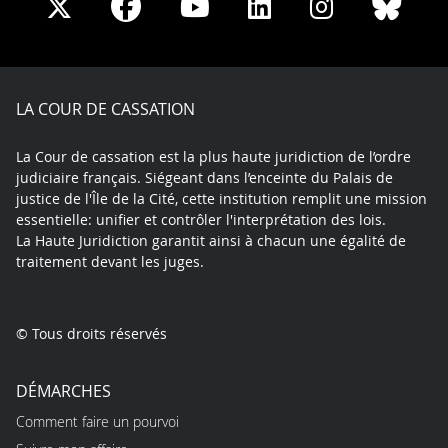
Share
Share
Share
Share
Sha
Share
on
on
on
on
on
on
Facebook
X
Youtube
LinkedIn
Instagram
Blue
play
LA COUR DE CASSATION
La Cour de cassation est la plus haute juridiction de l’ordre
judiciaire français. Siégeant dans l’enceinte du Palais de
justice de l'Île de la Cité, cette institution remplit une mission
essentielle: unifier et contrôler l'interprétation des lois.
La Haute Juridiction garantit ainsi à chacun une égalité de
traitement devant les juges.
© Tous droits réservés
DÉMARCHES
Comment faire un pourvoi