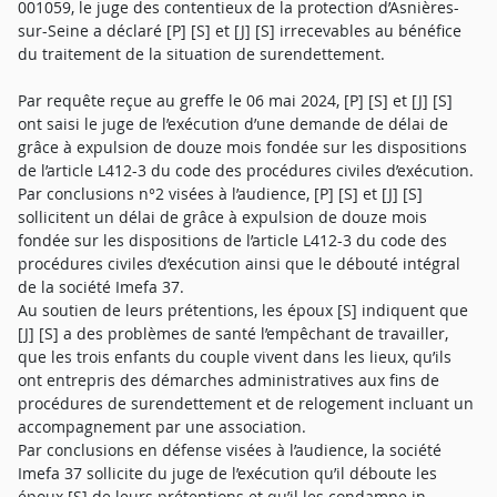
001059, le juge des contentieux de la protection d’Asnières-
sur-Seine a déclaré [P] [S] et [J] [S] irrecevables au bénéfice
du traitement de la situation de surendettement.
Par requête reçue au greffe le 06 mai 2024, [P] [S] et [J] [S]
ont saisi le juge de l’exécution d’une demande de délai de
grâce à expulsion de douze mois fondée sur les dispositions
de l’article L412-3 du code des procédures civiles d’exécution.
Par conclusions n°2 visées à l’audience, [P] [S] et [J] [S]
sollicitent un délai de grâce à expulsion de douze mois
fondée sur les dispositions de l’article L412-3 du code des
procédures civiles d’exécution ainsi que le débouté intégral
de la société Imefa 37.
Au soutien de leurs prétentions, les époux [S] indiquent que
[J] [S] a des problèmes de santé l’empêchant de travailler,
que les trois enfants du couple vivent dans les lieux, qu’ils
ont entrepris des démarches administratives aux fins de
procédures de surendettement et de relogement incluant un
accompagnement par une association.
Par conclusions en défense visées à l’audience, la société
Imefa 37 sollicite du juge de l’exécution qu’il déboute les
époux [S] de leurs prétentions et qu’il les condamne in