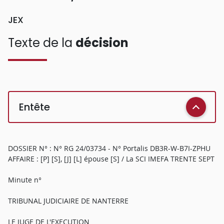
JEX
Texte de la
décision
Entête
DOSSIER N° : N° RG 24/03734 - N° Portalis DB3R-W-B7I-ZPHU
AFFAIRE : [P] [S], [J] [L] épouse [S] / La SCI IMEFA TRENTE SEPT
Minute n°
TRIBUNAL JUDICIAIRE DE NANTERRE
LE JUGE DE L'EXECUTION