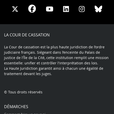
Share
Share
Share
Share
Sha
Share
on
on
on
on
on
on
Facebook
X
Youtube
LinkedIn
Instagram
Blue
play
LA COUR DE CASSATION
La Cour de cassation est la plus haute juridiction de l’ordre
judiciaire français. Siégeant dans l’enceinte du Palais de
justice de l'Île de la Cité, cette institution remplit une mission
essentielle: unifier et contrôler l'interprétation des lois.
La Haute Juridiction garantit ainsi à chacun une égalité de
traitement devant les juges.
© Tous droits réservés
DÉMARCHES