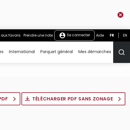
Se connecter
 aux favoris
Prendre une note
Aide
FR
EN
es
International
Parquet général
Mes démarches
Rech
 PDF
TÉLÉCHARGER PDF SANS ZONAGE