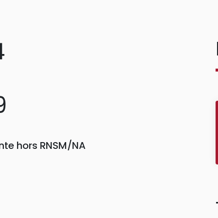
4
9
einte hors RNSM/NA