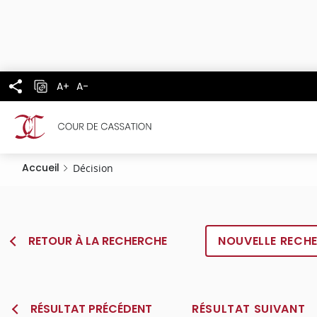
Panneau de gestion des cookies
Aller
au
contenu
principal
A+
A-
Accueil
Décision
RETOUR À LA RECHERCHE
NOUVELLE RECH
RÉSULTAT PRÉCÉDENT
RÉSULTAT SUIVANT