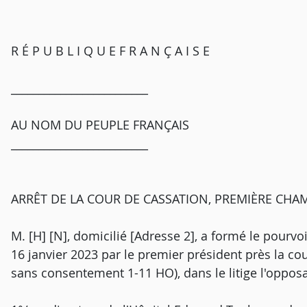
R É P U B L I Q U E F R A N Ç A I S E
_________________________
AU NOM DU PEUPLE FRANÇAIS
_________________________
ARRÊT DE LA COUR DE CASSATION, PREMIÈRE CHAM
M. [H] [N], domicilié [Adresse 2], a formé le pourv
16 janvier 2023 par le premier président près la co
sans consentement 1-11 HO), dans le litige l'opposa