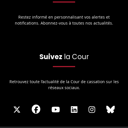
Restez informé en personnalisant vos alertes et
notifications. Abonnez-vous à toutes nos actualités.
Suivez
la Cour
Retrouvez toute l’actualité de la Cour de cassation sur les
réseaux sociaux.
Share
Share
Share
Share
Sha
Share
on
on
on
on
on
on
Facebook
X
Youtube
LinkedIn
Instagram
Blue