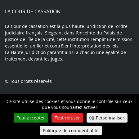
play
LA COUR DE CASSATION
La Cour de cassation est la plus haute juridiction de l’ordre
judiciaire français. Siégeant dans l’enceinte du Palais de
justice de l'Île de la Cité, cette institution remplit une mission
essentielle: unifier et contrôler l'interprétation des lois.
La Haute Juridiction garantit ainsi à chacun une égalité de
traitement devant les juges.
© Tous droits réservés
DÉMARCHES
Ce site utilise des cookies et vous donne le contrôle sur ceux
que vous souhaitez activer
Comment faire un pourvoi
Suivre mon affaire
Tout accepter
Tout refuser
Personnaliser
Aide juridictionnelle
Politique de confidentialité
Queue-Fair
Menu
Certificat de non pourvoi