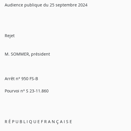
Audience publique du 25 septembre 2024
Rejet
M. SOMMER, président
Arrêt n° 950 FS-B
Pourvoi n° S 23-11.860
R É P U B L I Q U E F R A N Ç A I S E