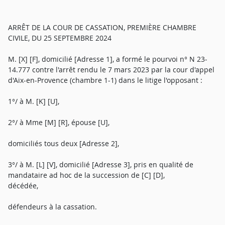
ARRÊT DE LA COUR DE CASSATION, PREMIÈRE CHAMBRE
CIVILE, DU 25 SEPTEMBRE 2024
M. [X] [F], domicilié [Adresse 1], a formé le pourvoi n° N 23-
14.777 contre l'arrêt rendu le 7 mars 2023 par la cour d'appel
d'Aix-en-Provence (chambre 1-1) dans le litige l'opposant :
1°/ à M. [K] [U],
2°/ à Mme [M] [R], épouse [U],
domiciliés tous deux [Adresse 2],
3°/ à M. [L] [V], domicilié [Adresse 3], pris en qualité de
mandataire ad hoc de la succession de [C] [D],
décédée,
défendeurs à la cassation.