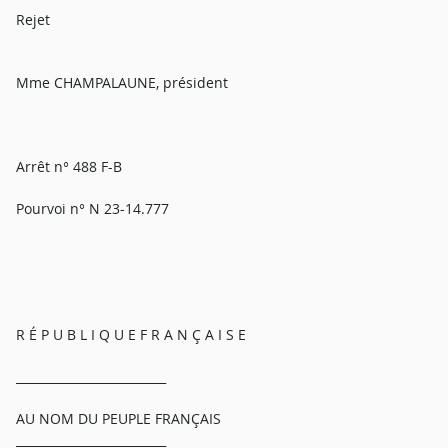
Rejet
Mme CHAMPALAUNE, président
Arrêt n° 488 F-B
Pourvoi n° N 23-14.777
R É P U B L I Q U E F R A N Ç A I S E
_________________________
AU NOM DU PEUPLE FRANÇAIS
_________________________