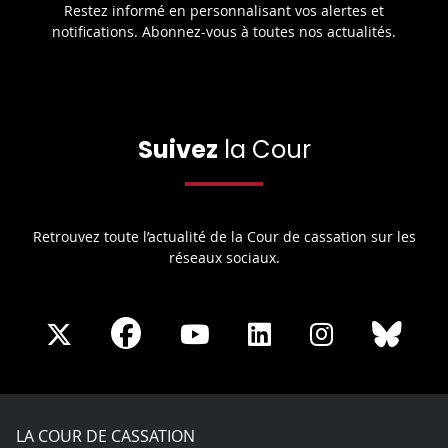
Restez informé en personnalisant vos alertes et
notifications. Abonnez-vous à toutes nos actualités.
Suivez
la Cour
Retrouvez toute l’actualité de la Cour de cassation sur les
réseaux sociaux.
Share
Share
Share
Share
Sha
Share
on
on
on
on
on
on
Facebook
X
Youtube
LinkedIn
Instagram
Blue
play
LA COUR DE CASSATION