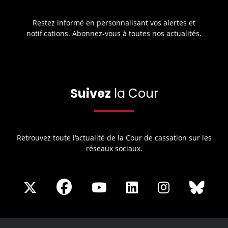
Restez informé en personnalisant vos alertes et
notifications. Abonnez-vous à toutes nos actualités.
Suivez
la Cour
Retrouvez toute l’actualité de la Cour de cassation sur les
réseaux sociaux.
Share
Share
Share
Share
Sha
Share
on
on
on
on
on
on
Facebook
X
Youtube
LinkedIn
Instagram
Blue