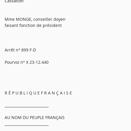
Cassation
Mme MONGE, conseiller doyen
faisant fonction de président
Arrêt n° 899 F-D
Pourvoi n° X 23-12.440
R É P U B L I Q U E F R A N Ç A I S E
_________________________
AU NOM DU PEUPLE FRANÇAIS
_________________________