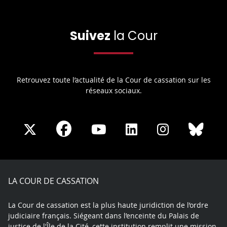
Suivez
la Cour
Retrouvez toute l’actualité de la Cour de cassation sur les
réseaux sociaux.
Share
Share
Share
Share
Sha
Share
on
on
on
on
on
on
Facebook
X
Youtube
LinkedIn
Instagram
Blue
play
LA COUR DE CASSATION
La Cour de cassation est la plus haute juridiction de l’ordre
judiciaire français. Siégeant dans l’enceinte du Palais de
justice de l'Île de la Cité, cette institution remplit une mission