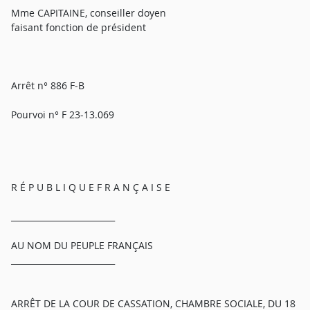
Mme CAPITAINE, conseiller doyen
faisant fonction de président
Arrêt n° 886 F-B
Pourvoi n° F 23-13.069
R É P U B L I Q U E F R A N Ç A I S E
_________________________
AU NOM DU PEUPLE FRANÇAIS
_________________________
ARRÊT DE LA COUR DE CASSATION, CHAMBRE SOCIALE, DU 18