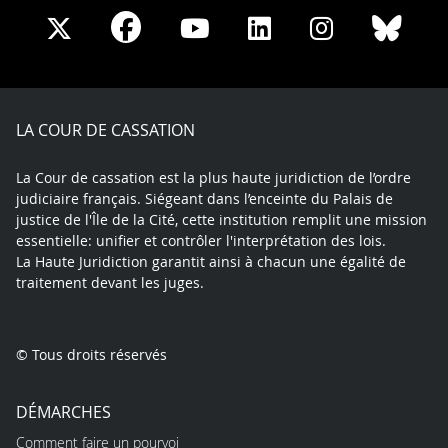
Share
Share
Share
Share
Sha
Share
on
on
on
on
on
on
Facebook
X
Youtube
LinkedIn
Instagram
Blue
play
LA COUR DE CASSATION
La Cour de cassation est la plus haute juridiction de l’ordre
judiciaire français. Siégeant dans l’enceinte du Palais de
justice de l'Île de la Cité, cette institution remplit une mission
essentielle: unifier et contrôler l'interprétation des lois.
La Haute Juridiction garantit ainsi à chacun une égalité de
traitement devant les juges.
© Tous droits réservés
DÉMARCHES
Comment faire un pourvoi