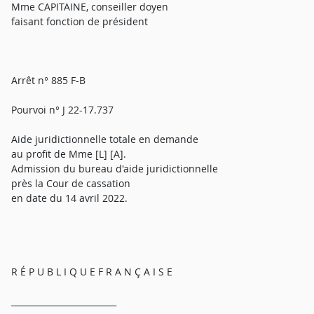
Mme CAPITAINE, conseiller doyen
faisant fonction de président
Arrêt n° 885 F-B
Pourvoi n° J 22-17.737
Aide juridictionnelle totale en demande
au profit de Mme [L] [A].
Admission du bureau d'aide juridictionnelle
près la Cour de cassation
en date du 14 avril 2022.
R É P U B L I Q U E F R A N Ç A I S E
_________________________