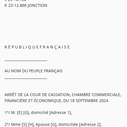
K 23-12.866 JONCTION
R É P U B L I Q U E F R A N Ç A I S E
_________________________
AU NOM DU PEUPLE FRANÇAIS
_________________________
ARRÊT DE LA COUR DE CASSATION, CHAMBRE COMMERCIALE,
FINANCIÈRE ET ÉCONOMIQUE, DU 18 SEPTEMBRE 2024
1°/ M. [E] [G], domicilié [Adresse 1],
2°/ Mme [S] [H], épouse [G], domiciliée [Adresse 2],