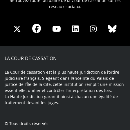
Retrouvez toute l’actualité de la Cour de cassation sur les
réseaux sociaux.
Share
Share
Share
Share
Sha
Share
on
on
on
on
on
on
Facebook
X
Youtube
LinkedIn
Instagram
Blue
play
LA COUR DE CASSATION
La Cour de cassation est la plus haute juridiction de l’ordre
judiciaire français. Siégeant dans l’enceinte du Palais de
justice de l'Île de la Cité, cette institution remplit une mission
essentielle: unifier et contrôler l'interprétation des lois.
La Haute Juridiction garantit ainsi à chacun une égalité de
traitement devant les juges.
© Tous droits réservés