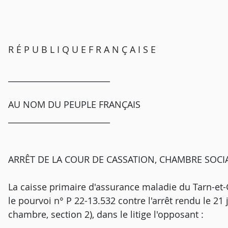
R É P U B L I Q U E F R A N Ç A I S E
_________________________
AU NOM DU PEUPLE FRANÇAIS
_________________________
ARRÊT DE LA COUR DE CASSATION, CHAMBRE SOCIA
La caisse primaire d'assurance maladie du Tarn-et-
le pourvoi n° P 22-13.532 contre l'arrêt rendu le 21
chambre, section 2), dans le litige l'opposant :