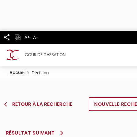
Panneau de gestion des cookies
Aller
au
contenu
principal
A+
A-
Accueil
Décision
RETOUR À LA RECHERCHE
NOUVELLE RECH
RÉSULTAT SUIVANT