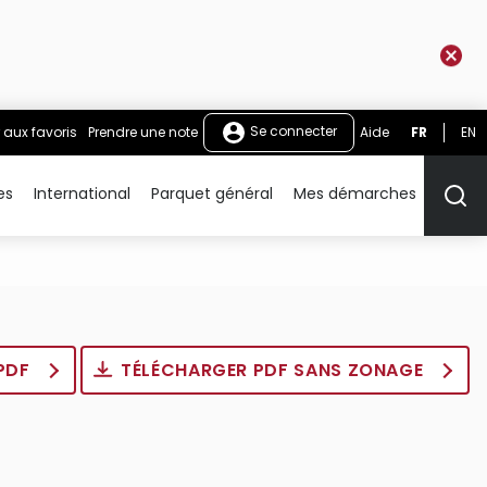
Se connecter
 aux favoris
Prendre une note
Aide
FR
EN
es
International
Parquet général
Mes démarches
Rech
 PDF
TÉLÉCHARGER PDF SANS ZONAGE