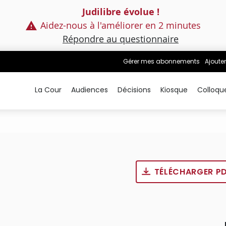
Judilibre évolue !
Aidez-nous à l'améliorer en 2 minutes
Répondre au questionnaire
Gérer mes abonnements
Ajouter
La Cour
Audiences
Décisions
Kiosque
Colloqu
TÉLÉCHARGER P