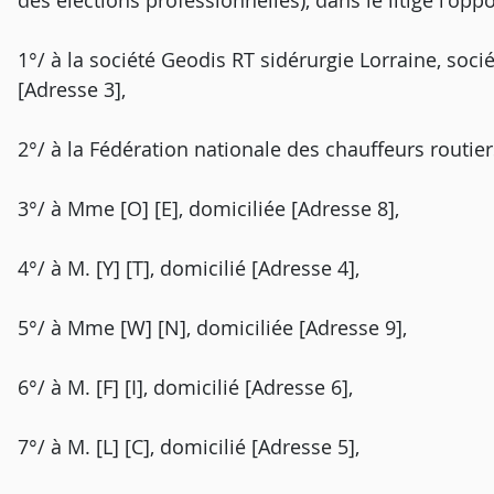
des élections professionnelles), dans le litige l'oppo
1°/ à la société Geodis RT sidérurgie Lorraine, socié
[Adresse 3],
2°/ à la Fédération nationale des chauffeurs routiers
3°/ à Mme [O] [E], domiciliée [Adresse 8],
4°/ à M. [Y] [T], domicilié [Adresse 4],
5°/ à Mme [W] [N], domiciliée [Adresse 9],
6°/ à M. [F] [I], domicilié [Adresse 6],
7°/ à M. [L] [C], domicilié [Adresse 5],