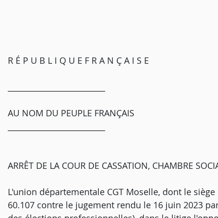
R É P U B L I Q U E F R A N Ç A I S E
_________________________
AU NOM DU PEUPLE FRANÇAIS
_________________________
ARRÊT DE LA COUR DE CASSATION, CHAMBRE SOCIA
L'union départementale CGT Moselle, dont le siège e
60.107 contre le jugement rendu le 16 juin 2023 par 