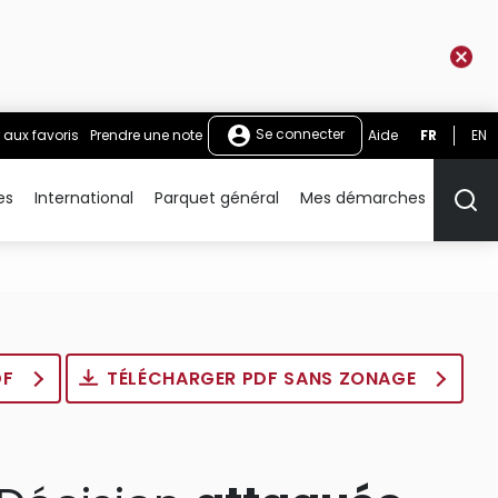
Se connecter
 aux favoris
Prendre une note
Aide
FR
EN
es
International
Parquet général
Mes démarches
Rech
DF
TÉLÉCHARGER PDF SANS ZONAGE