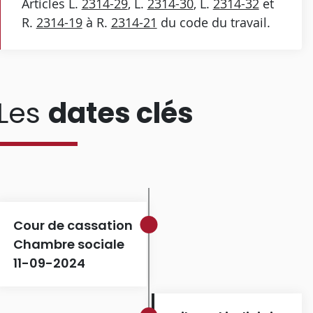
Articles L.
2314-29
, L.
2314-30
, L.
2314-32
et
R.
2314-19
à R.
2314-21
du code du travail.
Les
dates clés
Cour de cassation
Chambre sociale
11-09-2024