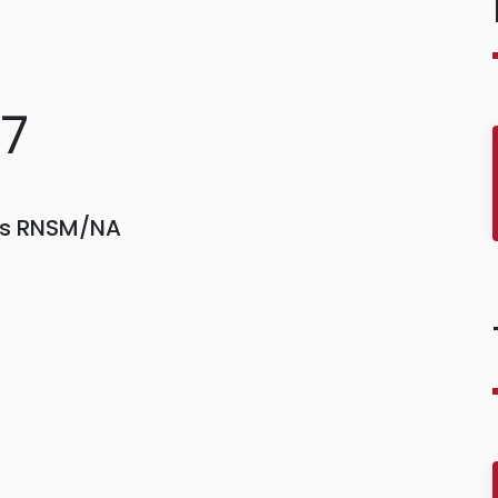
07
ors RNSM/NA