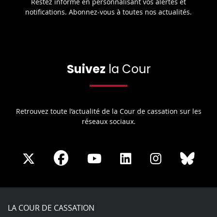
Restez informé en personnalisant vos alertes et
notifications. Abonnez-vous à toutes nos actualités.
Suivez
la Cour
Retrouvez toute l’actualité de la Cour de cassation sur les
réseaux sociaux.
Share
Share
Share
Share
Sha
Share
on
on
on
on
on
on
Facebook
X
Youtube
LinkedIn
Instagram
Blue
play
LA COUR DE CASSATION