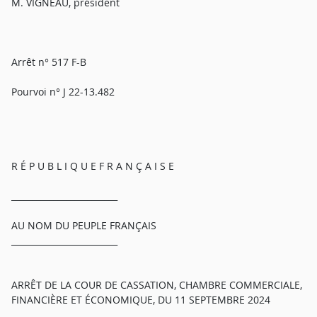
M. VIGNEAU, président
Arrêt n° 517 F-B
Pourvoi n° J 22-13.482
R É P U B L I Q U E F R A N Ç A I S E
_________________________
AU NOM DU PEUPLE FRANÇAIS
_________________________
ARRÊT DE LA COUR DE CASSATION, CHAMBRE COMMERCIALE,
FINANCIÈRE ET ÉCONOMIQUE, DU 11 SEPTEMBRE 2024