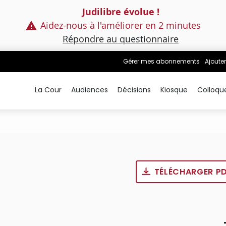
Judilibre évolue !
Aidez-nous à l'améliorer en 2 minutes
Répondre au questionnaire
Gérer mes abonnements
Ajouter
La Cour
Audiences
Décisions
Kiosque
Colloqu
TÉLÉCHARGER P