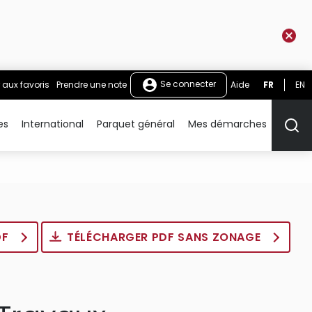
Se connecter
 aux favoris
Prendre une note
Aide
FR
EN
es
International
Parquet général
Mes démarches
Rech
DF
TÉLÉCHARGER PDF SANS ZONAGE