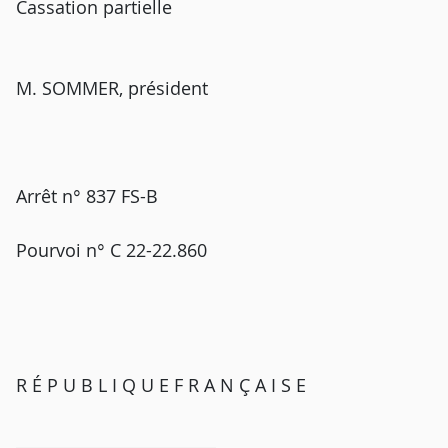
Cassation partielle
M. SOMMER, président
Arrêt n° 837 FS-B
Pourvoi n° C 22-22.860
R É P U B L I Q U E F R A N Ç A I S E
_________________________