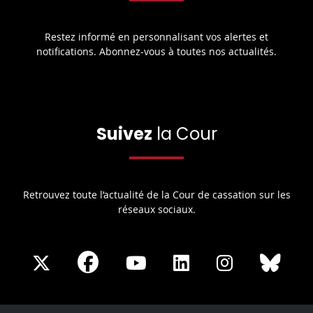
Restez informé en personnalisant vos alertes et
notifications. Abonnez-vous à toutes nos actualités.
Suivez
la Cour
Retrouvez toute l’actualité de la Cour de cassation sur les
réseaux sociaux.
Share
Share
Share
Share
Sha
Share
on
on
on
on
on
on
Facebook
X
Youtube
LinkedIn
Instagram
Blue