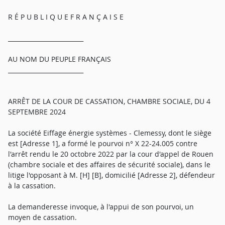
R É P U B L I Q U E F R A N Ç A I S E
_________________________
AU NOM DU PEUPLE FRANÇAIS
_________________________
ARRÊT DE LA COUR DE CASSATION, CHAMBRE SOCIALE, DU 4
SEPTEMBRE 2024
La société Eiffage énergie systèmes - Clemessy, dont le siège
est [Adresse 1], a formé le pourvoi n° X 22-24.005 contre
l'arrêt rendu le 20 octobre 2022 par la cour d'appel de Rouen
(chambre sociale et des affaires de sécurité sociale), dans le
litige l'opposant à M. [H] [B], domicilié [Adresse 2], défendeur
à la cassation.
La demanderesse invoque, à l'appui de son pourvoi, un
moyen de cassation.