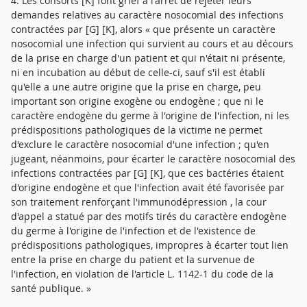
4. Les consorts [K] font grief à l'arrêt de rejeter leurs
demandes relatives au caractère nosocomial des infections
contractées par [G] [K], alors « que présente un caractère
nosocomial une infection qui survient au cours et au décours
de la prise en charge d'un patient et qui n'était ni présente,
ni en incubation au début de celle-ci, sauf s'il est établi
qu'elle a une autre origine que la prise en charge, peu
important son origine exogène ou endogène ; que ni le
caractère endogène du germe à l'origine de l'infection, ni les
prédispositions pathologiques de la victime ne permet
d'exclure le caractère nosocomial d'une infection ; qu'en
jugeant, néanmoins, pour écarter le caractère nosocomial des
infections contractées par [G] [K], que ces bactéries étaient
d'origine endogène et que l'infection avait été favorisée par
son traitement renforçant l'immunodépression , la cour
d'appel a statué par des motifs tirés du caractère endogène
du germe à l'origine de l'infection et de l'existence de
prédispositions pathologiques, impropres à écarter tout lien
entre la prise en charge du patient et la survenue de
l'infection, en violation de l'article L. 1142-1 du code de la
santé publique. »