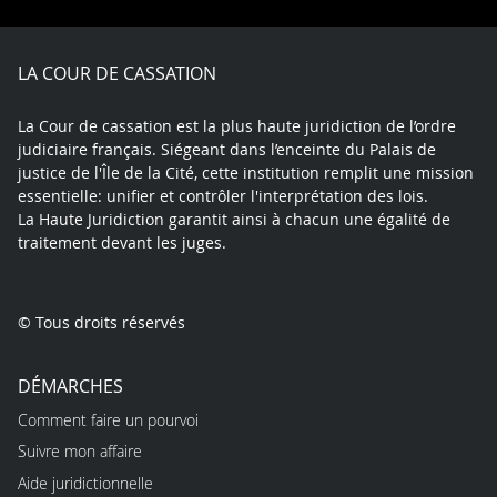
Facebook
X
Youtube
LinkedIn
Instagram
Blue
play
LA COUR DE CASSATION
La Cour de cassation est la plus haute juridiction de l’ordre
judiciaire français. Siégeant dans l’enceinte du Palais de
justice de l'Île de la Cité, cette institution remplit une mission
essentielle: unifier et contrôler l'interprétation des lois.
La Haute Juridiction garantit ainsi à chacun une égalité de
traitement devant les juges.
© Tous droits réservés
DÉMARCHES
Comment faire un pourvoi
Suivre mon affaire
Aide juridictionnelle