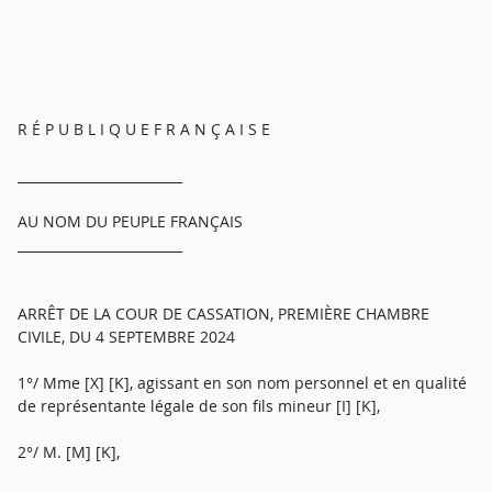
R É P U B L I Q U E F R A N Ç A I S E
_________________________
AU NOM DU PEUPLE FRANÇAIS
_________________________
ARRÊT DE LA COUR DE CASSATION, PREMIÈRE CHAMBRE
CIVILE, DU 4 SEPTEMBRE 2024
1°/ Mme [X] [K], agissant en son nom personnel et en qualité
de représentante légale de son fils mineur [I] [K],
2°/ M. [M] [K],