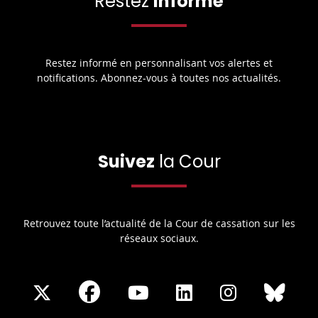
Restez
informé
Restez informé en personnalisant vos alertes et
notifications. Abonnez-vous à toutes nos actualités.
Suivez
la Cour
Retrouvez toute l’actualité de la Cour de cassation sur les
réseaux sociaux.
Share
Share
Share
Share
Sha
Share
on
on
on
on
on
on